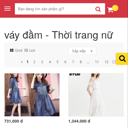
0
Toggle
navigation
váy đầm - Thời trang nữ
Grid
List
Sắp xếp
1
...
2
3
4
5
6
7
8
11
12
731,000 đ
1,344,000 đ