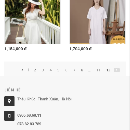
1,154,000 đ
1,704,000 đ
1
...
2
3
4
5
6
7
8
11
12
LIÊN HỆ
Triều Khúc, Thanh Xuân, Hà Nội
0965.68.68.11
078.82.83.789