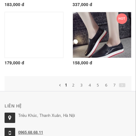
183,000 đ
337,000 đ
HOT
179,000 đ
158,000 đ
1
2
3
4
5
6
7
LIÊN HỆ
Triều Khúc, Thanh Xuân, Hà Nội
0965.68.68.11