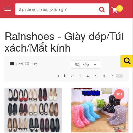
0
Toggle
navigation
Rainshoes - Giày dép/Túi
xách/Mắt kính
Grid
List
Sắp xếp
1
2
3
4
5
6
7
HOT