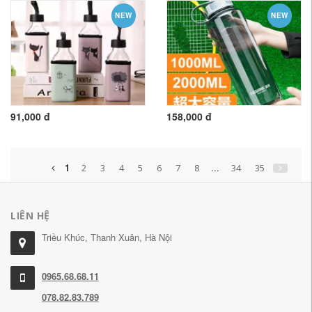
NEW
NEW
91,000 đ
158,000 đ
1
...
2
3
4
5
6
7
8
34
35
LIÊN HỆ
Triều Khúc, Thanh Xuân, Hà Nội
0965.68.68.11
078.82.83.789