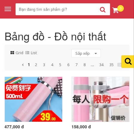
0
Toggle
navigation
Bảng đồ - Đồ nội thất
Grid
List
Sắp xếp
1
...
2
3
4
5
6
7
8
34
35
477,000 đ
158,000 đ