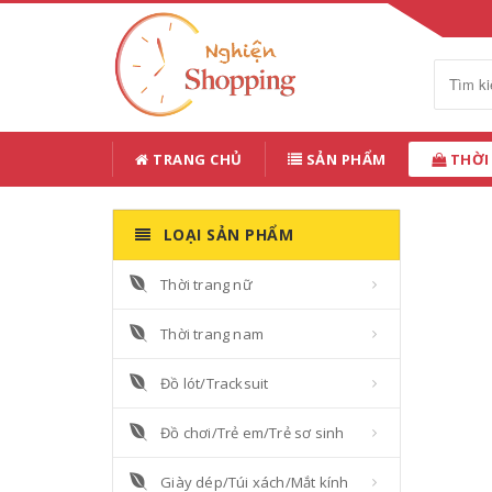
TRANG CHỦ
SẢN PHẨM
THỜI
LOẠI SẢN PHẨM
Thời trang nữ
Thời trang nam
Đồ lót/Tracksuit
Đồ chơi/Trẻ em/Trẻ sơ sinh
Giày dép/Túi xách/Mắt kính