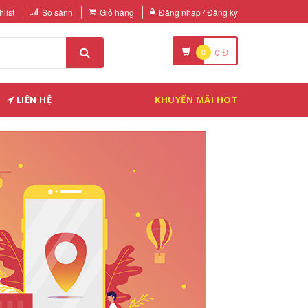
list
So sánh
Giỏ hàng
Đăng nhập / Đăng ký
0
0
Đ
LIÊN HỆ
KHUYẾN MÃI HOT