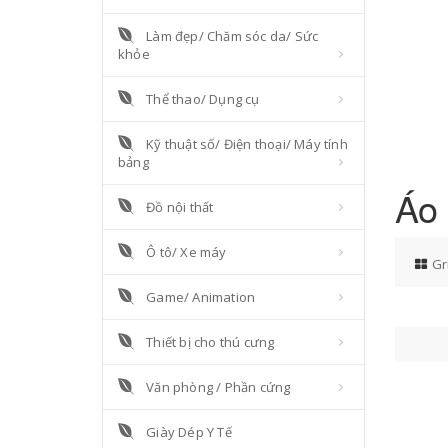
Làm đẹp/ Chăm sóc da/ Sức
khỏe
Thể thao/ Dụng cụ
Kỹ thuật số/ Điện thoại/ Máy tính
bảng
Áo 
Đồ nội thất
Ô tô/ Xe máy
Gr
Game/ Animation
Thiết bị cho thú cưng
Văn phòng / Phần cứng
Giày Dép Y Tế