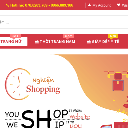
Hotline: 078.8283.789 - 0966.889.186
My Account
Wish
HOT
HOT
MỚI
 TRANG NỮ
THỜI TRANG NAM
GIÀY DÉP Y TẾ