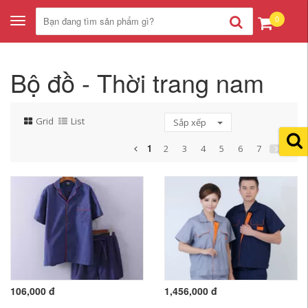
0
Toggle
navigation
Bộ đồ - Thời trang nam
Grid
List
Sắp xếp
1
2
3
4
5
6
7
106,000 đ
1,456,000 đ