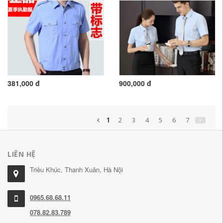
381,000 đ
900,000 đ
1
2
3
4
5
6
7
LIÊN HỆ
Triều Khúc, Thanh Xuân, Hà Nội
0965.68.68.11
078.82.83.789