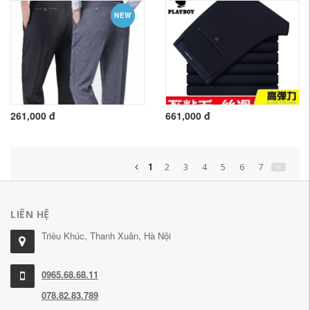
NEW
261,000 đ
661,000 đ
1
2
3
4
5
6
7
LIÊN HỆ
Triều Khúc, Thanh Xuân, Hà Nội
0965.68.68.11
078.82.83.789