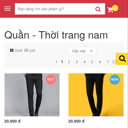
0
Toggle
navigation
Quần - Thời trang nam
Grid
List
Sắp xếp
1
2
3
4
5
6
7
HOT
NEW
20,000 đ
20,000 đ