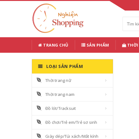
TRANG CHỦ
SẢN PHẨM
THỜI
LOẠI SẢN PHẨM
Thời trang nữ
Thời trang nam
Đồ lót/Tracksuit
Đồ chơi/Trẻ em/Trẻ sơ sinh
Giày dép/Túi xách/Mắt kính