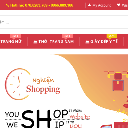
Hotline: 078.8283.789 - 0966.889.186
My Account
Wish
HOT
HOT
MỚI
 TRANG NỮ
THỜI TRANG NAM
GIÀY DÉP Y TẾ