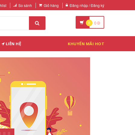
list
So sánh
Giỏ hàng
Đăng nhập / Đăng ký
0
0
Đ
LIÊN HỆ
KHUYẾN MÃI HOT