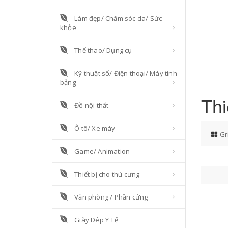
Làm đẹp/ Chăm sóc da/ Sức
khỏe
Thể thao/ Dụng cụ
Kỹ thuật số/ Điện thoại/ Máy tính
bảng
Thi
Đồ nội thất
Ô tô/ Xe máy
Gr
Game/ Animation
Thiết bị cho thú cưng
Văn phòng / Phần cứng
Giày Dép Y Tế