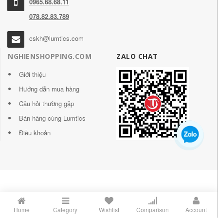
0965.68.68.11
078.82.83.789
cskh@lumtics.com
NGHIENSHOPPING.COM
ZALO CHAT
Giới thiệu
Hướng dẫn mua hàng
Câu hỏi thường gặp
Bán hàng cùng Lumtics
Điều khoản
Home
Category
Wishlist
Comparison
Account