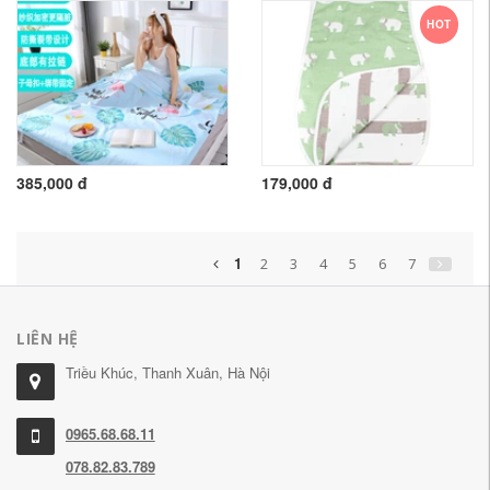
HOT
385,000 đ
179,000 đ
1
2
3
4
5
6
7
LIÊN HỆ
Triều Khúc, Thanh Xuân, Hà Nội
0965.68.68.11
078.82.83.789