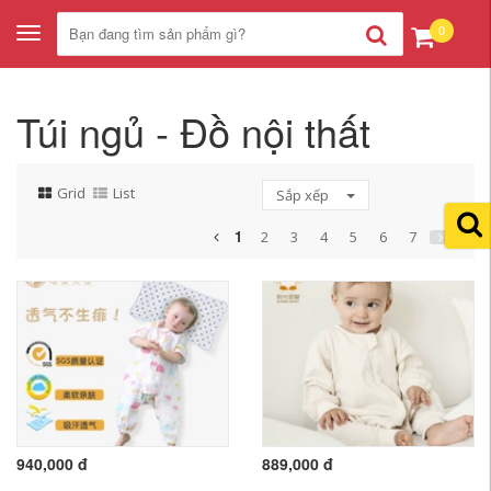
0
Toggle
navigation
Túi ngủ - Đồ nội thất
Grid
List
Sắp xếp
1
2
3
4
5
6
7
940,000 đ
889,000 đ