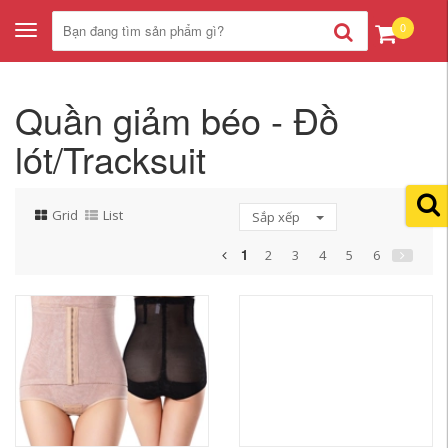
0
Toggle
navigation
Quần giảm béo - Đồ
lót/Tracksuit
Grid
List
Sắp xếp
1
2
3
4
5
6