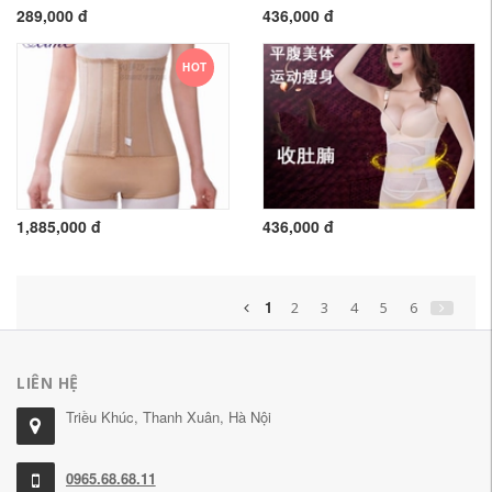
289,000 đ
436,000 đ
HOT
1,885,000 đ
436,000 đ
1
2
3
4
5
6
LIÊN HỆ
Triều Khúc, Thanh Xuân, Hà Nội
0965.68.68.11