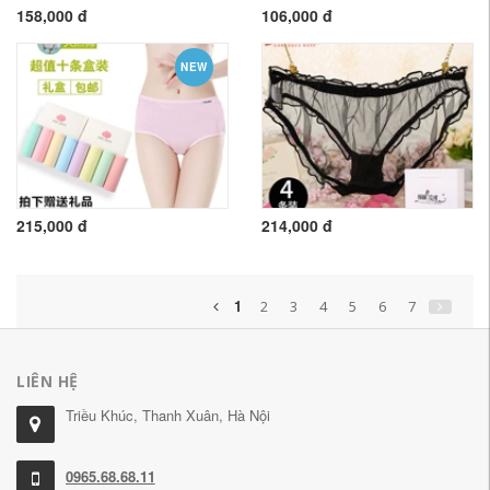
158,000 đ
106,000 đ
NEW
215,000 đ
214,000 đ
1
2
3
4
5
6
7
LIÊN HỆ
Triều Khúc, Thanh Xuân, Hà Nội
0965.68.68.11