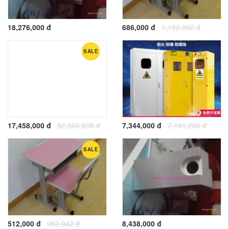
18,276,000 đ
686,000 đ
1,152,092 đ
SALE
NEW
17,458,000 đ
52,366,605 đ
7,344,000 đ
7,181,250 đ
SALE
512,000 đ
962,042 đ
8,438,000 đ