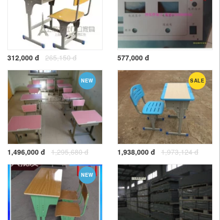
312,000 đ
265,150 đ
577,000 đ
NEW
SALE
HOT
1,496,000 đ
1,295,680 đ
1,938,000 đ
1,973,124 đ
NEW