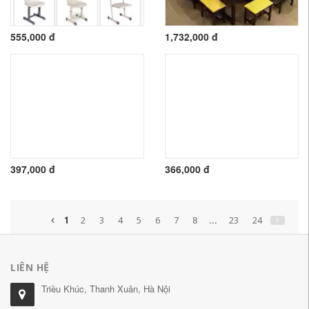
555,000 đ
1,732,000 đ
397,000 đ
366,000 đ
1
...
2
3
4
5
6
7
8
23
24
LIÊN HỆ
Triều Khúc, Thanh Xuân, Hà Nội