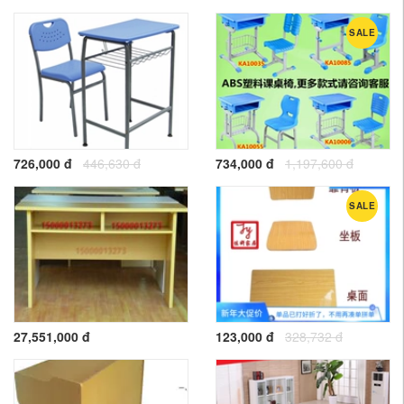
SALE
726,000 đ
446,630 đ
734,000 đ
1,197,600 đ
SALE
27,551,000 đ
123,000 đ
328,732 đ