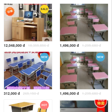
SALE
12,048,000 đ
18,355,856 đ
1,496,000 đ
1,295,680 đ
NEW
NEW
312,000 đ
265,150 đ
1,496,000 đ
1,295,680 đ
HOT