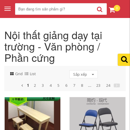
0
Toggle
navigation
Nội thất giảng dạy tại
trường - Văn phòng /
Phần cứng
Grid
List
Sắp xếp
1
...
2
3
4
5
6
7
8
23
24