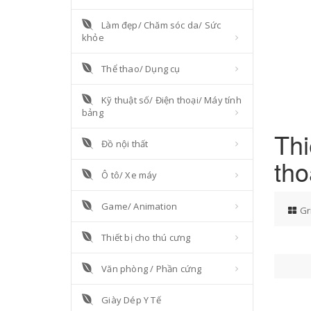
Làm đẹp/ Chăm sóc da/ Sức
khỏe
Thể thao/ Dụng cụ
Kỹ thuật số/ Điện thoại/ Máy tính
bảng
Thi
Đồ nội thất
tho
Ô tô/ Xe máy
Game/ Animation
Gr
Thiết bị cho thú cưng
Văn phòng / Phần cứng
Giày Dép Y Tế