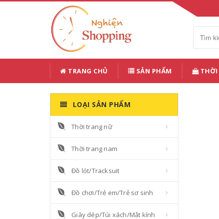
TRANG CHỦ
SẢN PHẨM
THỜI
LOẠI SẢN PHẨM
Thời trang nữ
Thời trang nam
Đồ lót/Tracksuit
Đồ chơi/Trẻ em/Trẻ sơ sinh
Giày dép/Túi xách/Mắt kính