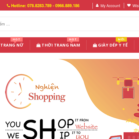
Hotline: 078.8283.789 - 0966.889.186
My Account
Wish
HOT
HOT
MỚI
 TRANG NỮ
THỜI TRANG NAM
GIÀY DÉP Y TẾ