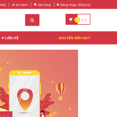
list
So sánh
Giỏ hàng
Đăng nhập / Đăng ký
0
0
Đ
LIÊN HỆ
KHUYẾN MÃI HOT