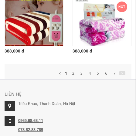
HOT
388,000 đ
388,000 đ
1
2
3
4
5
6
7
LIÊN HỆ
Triều Khúc, Thanh Xuân, Hà Nội
0965.68.68.11
078.82.83.789