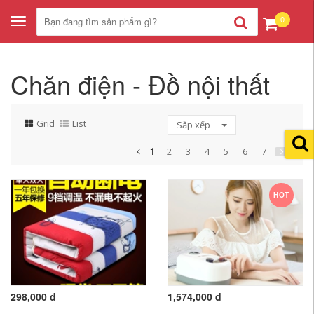
0
Toggle
navigation
Chăn điện - Đồ nội thất
Grid
List
Sắp xếp
1
2
3
4
5
6
7
HOT
298,000 đ
1,574,000 đ