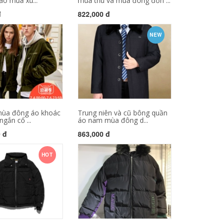
áo mùa xu...
mùa thu và mùa đông đơn ...
đ
822,000 đ
NEW
 mùa đông áo khoác
Trung niên và cũ bông quần
gắn cổ ...
áo nam mùa đông d...
0 đ
863,000 đ
HOT