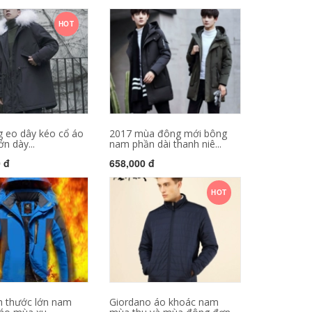
HOT
 eo dây kéo cổ áo
2017 mùa đông mới bông
ớn dày...
nam phần dài thanh niê...
0 đ
658,000 đ
HOT
h thước lớn nam
Giordano áo khoác nam