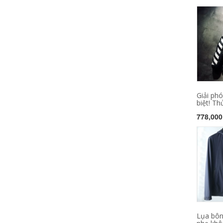
Giải ph
biệt! Thủ
778,000
Lụa bôn