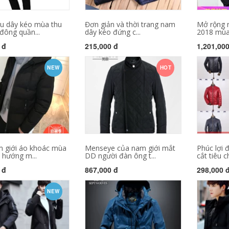
ều dây kéo mùa thu
Đơn giản và thời trang nam
Mở rộng 
đông quần...
dây kéo đứng c...
2018 mùa 
 đ
215,000 đ
1,201,00
NEW
HOT
 giới áo khoác mùa
Menseye của nam giới mắt
Phúc lợi 
 hướng m...
DD người đàn ông t...
cắt tiêu c
 đ
867,000 đ
298,000 
NEW