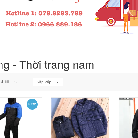
g - Thời trang nam
id
List
Sắp xếp
NEW