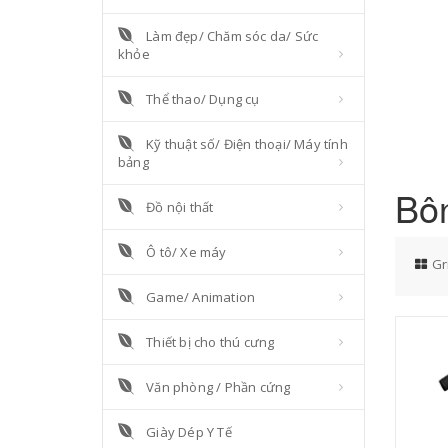
Làm đẹp/ Chăm sóc da/ Sức
khỏe
Thể thao/ Dụng cụ
Kỹ thuật số/ Điện thoại/ Máy tính
bảng
Bôn
Đồ nội thất
Ô tô/ Xe máy
Gr
Game/ Animation
Thiết bị cho thú cưng
Văn phòng / Phần cứng
Giày Dép Y Tế