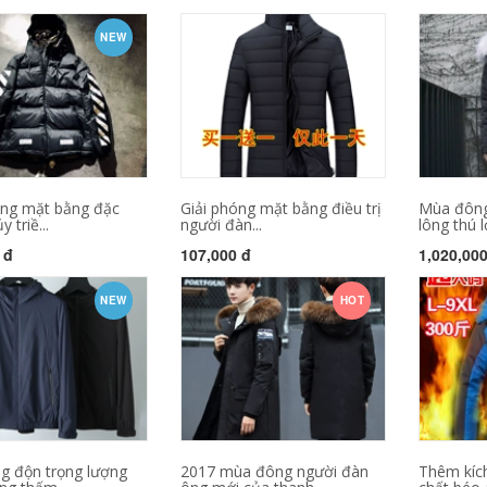
NEW
óng mặt bằng đặc
Giải phóng mặt bằng điều trị
Mùa đông
y triề...
người đàn...
lông thú l
 đ
107,000 đ
1,020,00
NEW
HOT
g độn trọng lượng
2017 mùa đông người đàn
Thêm kíc