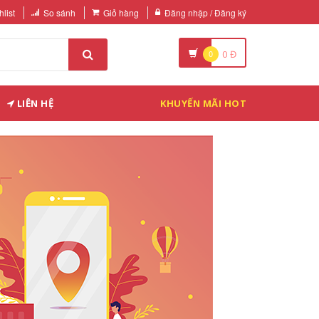
list
So sánh
Giỏ hàng
Đăng nhập / Đăng ký
0
0
Đ
LIÊN HỆ
KHUYẾN MÃI HOT