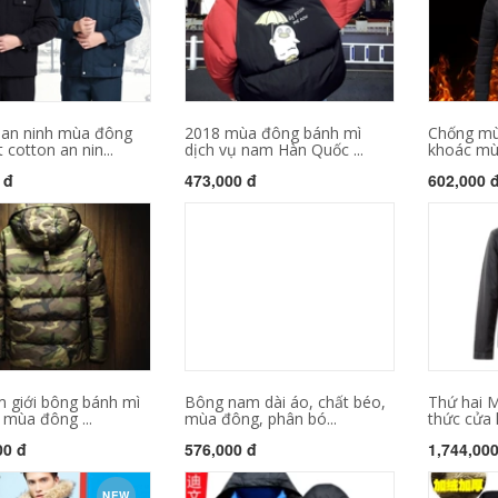
 an ninh mùa đông
2018 mùa đông bánh mì
Chống mù
 cotton an nin...
dịch vụ nam Hàn Quốc ...
khoác mù
 đ
473,000 đ
602,000 
 giới bông bánh mì
Bông nam dài áo, chất béo,
Thứ hai 
 mùa đông ...
mùa đông, phân bó...
thức cửa h
00 đ
576,000 đ
1,744,00
NEW