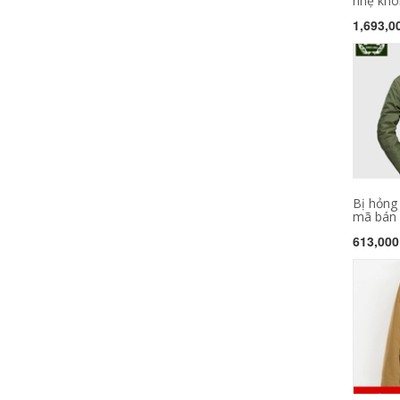
nhẹ khô
1,693,0
Bị hỏng
mã bán á
613,000