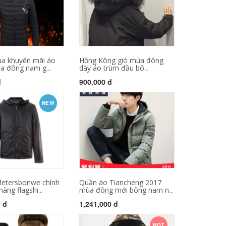
a khuyến mãi áo
Hồng Kông gió mùa đông
a đông nam g...
dày áo trùm đầu bô...
đ
900,000 đ
NEW
Metersbonwe chính
Quần áo Tiancheng 2017
àng flagshi...
mùa đông mới bông nam n...
0 đ
1,241,000 đ
HOT