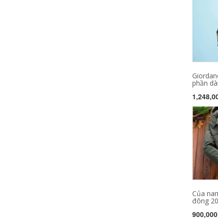
Giordan
phần dài
1,248,0
Của nam
đông 20
900,000