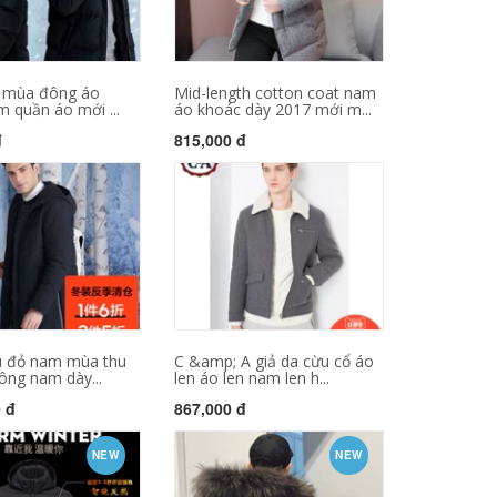
 mùa đông áo
Mid-length cotton coat nam
 quần áo mới ...
áo khoác dày 2017 mới m...
đ
815,000 đ
 đỏ nam mùa thu
C &amp; A giả da cừu cổ áo
ông nam dày...
len áo len nam len h...
0 đ
867,000 đ
NEW
NEW