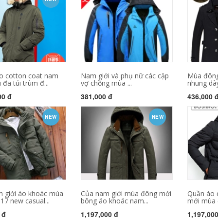
o cotton coat nam
Nam giới và phụ nữ các cặp
Mùa đông
 đa túi trùm đ...
vợ chồng mùa ...
nhung dày
00 đ
381,000 đ
436,000 
NEW
NEW
 giới áo khoác mùa
Của nam giới mùa đông mới
Quần áo 
17 new casual...
bông áo khoác nam...
mới mùa 
 đ
1,197,000 đ
1,197,00