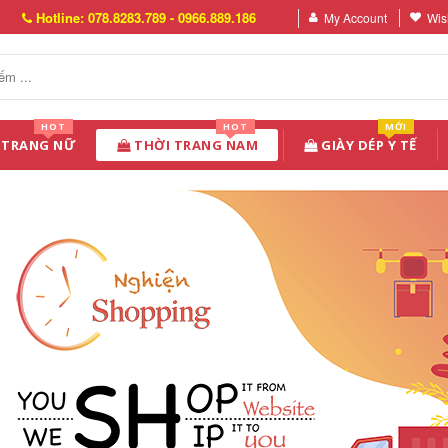
Hotline: 078.8283.789 - 0966.889.186
My Account
Wish
HOT
HOT
MỚI
 TRANG NỮ
THỜI TRANG NAM
GIÀY DÉP Y TẾ