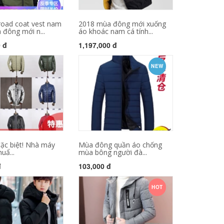
road coat vest nam
2018 mùa đông mới xuống
đông mới n...
áo khoác nam cá tính...
0 đ
1,197,000 đ
NEW
đặc biệt! Nhà máy
Mùa đông quần áo chống
huẩ...
mùa bông người đà...
đ
103,000 đ
HOT