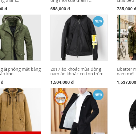
ng thấm...
ông mới của thanh ...
chất béo 
00 đ
658,000 đ
735,000 
NEW
 giải phóng mặt bằng
2017 áo khoác mùa đông
Libetter
o kho...
nam áo khoác cotton trùm...
nam mới n
 đ
1,504,000 đ
1,537,00
NEW