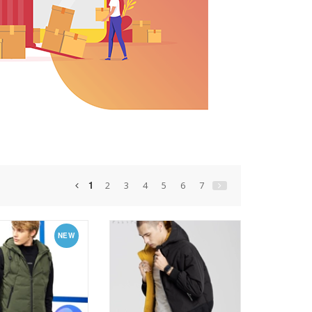
1
2
3
4
5
6
7
NEW