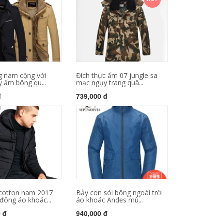
 nam cộng với
Đích thực ấm 07 jungle sa
 ấm bông qu...
mạc ngụy trang quâ...
đ
739,000 đ
cotton nam 2017
Bảy con sói bông ngoài trời
đông áo khoác...
áo khoác Andes mù...
0 đ
940,000 đ