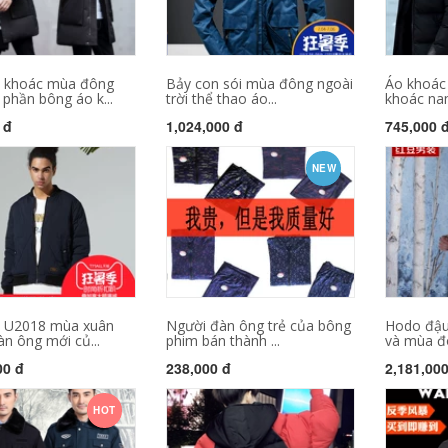
 khoác mùa đông
Bảy con sói mùa đông ngoài
Áo khoác
phần bông áo k...
trời thể thao áo...
khoác nam
 đ
1,024,000 đ
745,000 
NEW
 U2018 mùa xuân
Người đàn ông trẻ của bông
Hodo đậu
n ông mới củ...
phim bán thành ...
và mùa đ
00 đ
238,000 đ
2,181,00
HOT