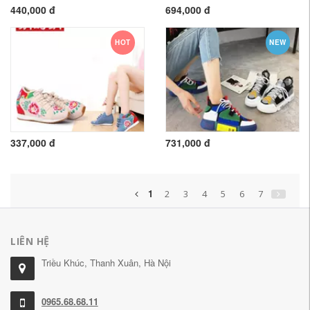
440,000 đ
694,000 đ
HOT
NEW
337,000 đ
731,000 đ
1
2
3
4
5
6
7
LIÊN HỆ
Triều Khúc, Thanh Xuân, Hà Nội
0965.68.68.11