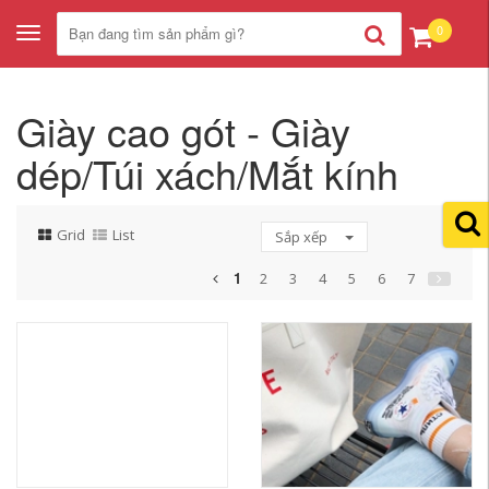
0
Toggle
navigation
Giày cao gót - Giày
dép/Túi xách/Mắt kính
Grid
List
Sắp xếp
1
2
3
4
5
6
7