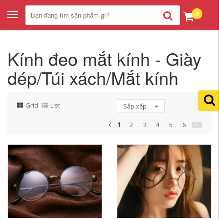
0
Toggle
navigation
Kính đeo mắt kính - Giày
dép/Túi xách/Mắt kính
Grid
List
Sắp xếp
1
2
3
4
5
6