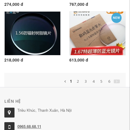
274,000 đ
767,000 đ
NEW
218,000 đ
613,000 đ
1
2
3
4
5
6
LIÊN HỆ
Triều Khúc, Thanh Xuân, Hà Nội
0965.68.68.11