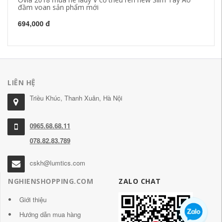
đầm voan sản phẩm mới
Sh
694,000 đ
2,
LIÊN HỆ
Triều Khúc, Thanh Xuân, Hà Nội
0965.68.68.11
078.82.83.789
cskh@lumtics.com
NGHIENSHOPPING.COM
ZALO CHAT
Giới thiệu
Hướng dẫn mua hàng