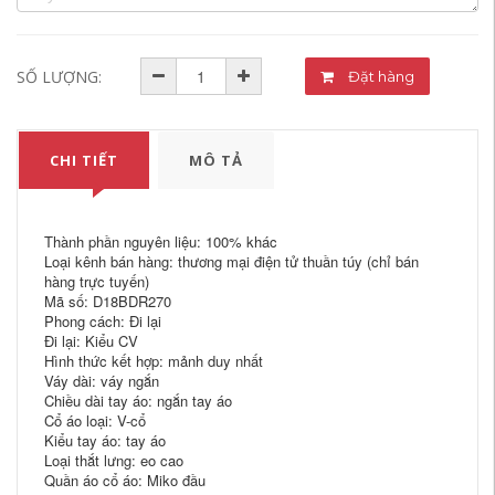
SỐ LƯỢNG:
Đặt hàng
CHI TIẾT
MÔ TẢ
Thành phần nguyên liệu: 100% khác
Loại kênh bán hàng: thương mại điện tử thuần túy (chỉ bán
hàng trực tuyến)
Mã số: D18BDR270
Phong cách: Đi lại
Đi lại: Kiểu CV
Hình thức kết hợp: mảnh duy nhất
Váy dài: váy ngắn
Chiều dài tay áo: ngắn tay áo
Cổ áo loại: V-cổ
Kiểu tay áo: tay áo
Loại thắt lưng: eo cao
Quần áo cổ áo: Miko đầu