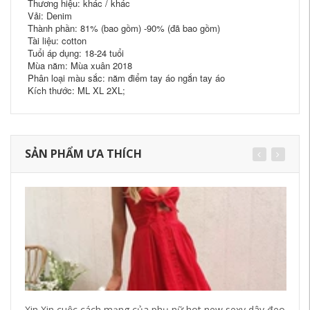
Thương hiệu: khác / khác
Vải: Denim
Thành phần: 81% (bao gồm) -90% (đã bao gồm)
Tài liệu: cotton
Tuổi áp dụng: 18-24 tuổi
Mùa năm: Mùa xuân 2018
Phân loại màu sắc: năm điểm tay áo ngắn tay áo
Kích thước: ML XL 2XL;
SẢN PHẨM ƯA THÍCH
Xin Xin cuộc cách mạng của phụ nữ hot new sexy dây đeo
[S