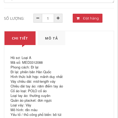
SỐ LƯỢNG:
Đặt hàng
CHI TIẾT
MÔ TẢ
Hồ sơ: Loại A
Mã số: MED3312088
Phong cách: Đi lại
Đi lại: phiên bản Hàn Quốc
Hình thức kết hợp: mảnh duy nhất
Váy chiều dài: mid-length váy
Chiều dài tay áo: năm điểm tay áo
Cổ áo loại: POLO cổ áo
Loại tay áo: thường xuyên
Quần áo placket: đơn ngực
Loại váy: Váy
Mô hình: rắn màu
Yếu tố / thủ công phổ biến: bỏ túi