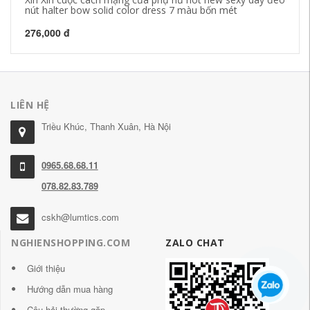
nút halter bow solid color dress 7 màu bốn mét
kh
276,000 đ
1,
LIÊN HỆ
Triều Khúc, Thanh Xuân, Hà Nội
0965.68.68.11
078.82.83.789
cskh@lumtics.com
NGHIENSHOPPING.COM
ZALO CHAT
Giới thiệu
Hướng dẫn mua hàng
Câu hỏi thường gặp