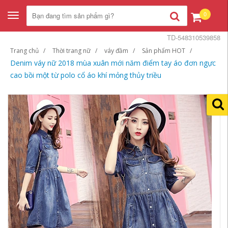
0
Toggle
navigation
TD-548310539858
Trang chủ
Thời trang nữ
váy đầm
Sản phẩm HOT
Denim váy nữ 2018 mùa xuân mới năm điểm tay áo đơn ngực
cao bồi một từ polo cổ áo khí mỏng thủy triều