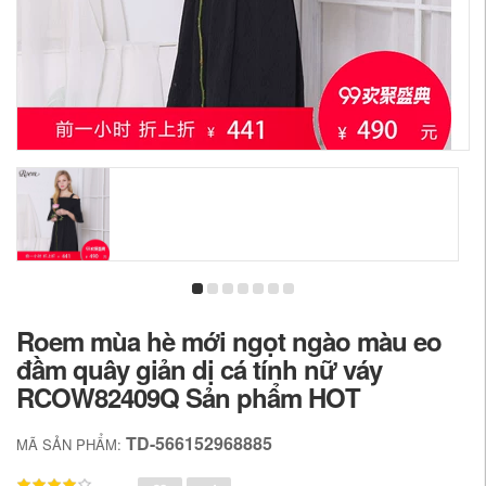
Roem mùa hè mới ngọt ngào màu eo
đầm quây giản dị cá tính nữ váy
RCOW82409Q Sản phẩm HOT
TD-566152968885
MÃ SẢN PHẨM: