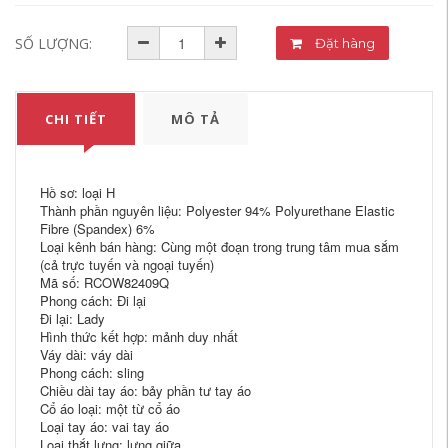
SỐ LƯỢNG:
Đặt hàng
CHI TIẾT
MÔ TẢ
Hồ sơ: loại H
Thành phần nguyên liệu: Polyester 94% Polyurethane Elastic
Fibre (Spandex) 6%
Loại kênh bán hàng: Cùng một đoạn trong trung tâm mua sắm
(cả trực tuyến và ngoại tuyến)
Mã số: RCOW82409Q
Phong cách: Đi lại
Đi lại: Lady
Hình thức kết hợp: mảnh duy nhất
Váy dài: váy dài
Phong cách: sling
Chiều dài tay áo: bảy phần tư tay áo
Cổ áo loại: một từ cổ áo
Loại tay áo: vai tay áo
Loại thắt lưng: lưng giữa