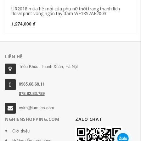
UR2018 mùa hè mới của phụ nữ thời trang thanh lịch
S1
floral print vòng ngắn tay đầm WE18S7AE2003
lụ
1,274,000 đ
73
LIÊN HỆ
Triều Khúc, Thanh Xuân, Hà Nội
0965.68.68.11
078.82.83.789
cskh@lumtics.com
NGHIENSHOPPING.COM
ZALO CHAT
Giới thiệu
Hướng dẫn mua hàng