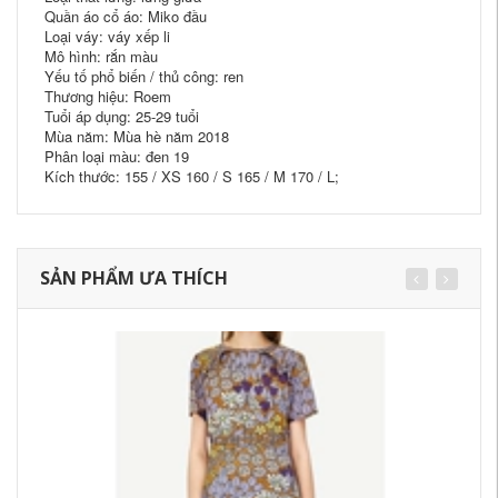
Quần áo cổ áo: Miko đầu
Loại váy: váy xếp li
Mô hình: rắn màu
Yếu tố phổ biến / thủ công: ren
Thương hiệu: Roem
Tuổi áp dụng: 25-29 tuổi
Mùa năm: Mùa hè năm 2018
Phân loại màu: đen 19
Kích thước: 155 / XS 160 / S 165 / M 170 / L;
SẢN PHẨM ƯA THÍCH