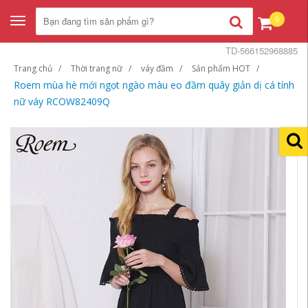
0
Toggle
navigation
TD-566152968885
Trang chủ
Thời trang nữ
váy đầm
Sản phẩm HOT
Roem mùa hè mới ngọt ngào màu eo đầm quây giản dị cá tính
nữ váy RCOW82409Q