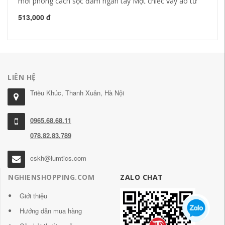
mới phong cách sọc đầm ngắn tay Một chiếc váy áo từ
he
513,000 đ
1,
LIÊN HỆ
Triều Khúc, Thanh Xuân, Hà Nội
0965.68.68.11
078.82.83.789
cskh@lumtics.com
NGHIENSHOPPING.COM
ZALO CHAT
Giới thiệu
Hướng dẫn mua hàng