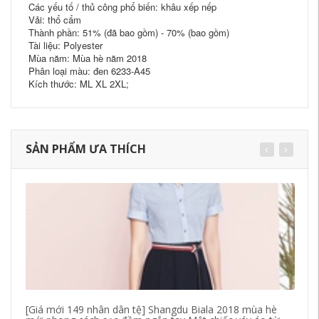
Các yếu tố / thủ công phổ biến: khâu xếp nếp
Vải: thổ cẩm
Thành phần: 51% (đã bao gồm) - 70% (bao gồm)
Tài liệu: Polyester
Mùa năm: Mùa hè năm 2018
Phân loại màu: đen 6233-A45
Kích thước: ML XL 2XL;
SẢN PHẨM ƯA THÍCH
[Giá mới 149 nhân dân tệ] Shangdu Biala 2018 mùa hè
DP