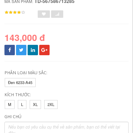
TD-567586713285
MÃ SẢN PHẨM:
143,000 đ
PHÂN LOẠI MÀU SẮC:
Đen 6233-A45
KÍCH THƯỚC:
M
L
XL
2XL
GHI CHÚ