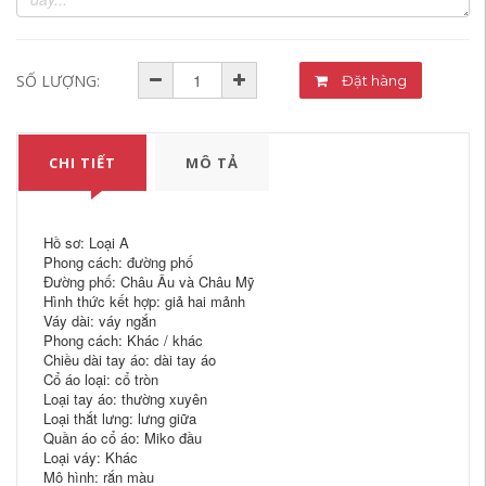
SỐ LƯỢNG:
Đặt hàng
CHI TIẾT
MÔ TẢ
Hồ sơ: Loại A
Phong cách: đường phố
Đường phố: Châu Âu và Châu Mỹ
Hình thức kết hợp: giả hai mảnh
Váy dài: váy ngắn
Phong cách: Khác / khác
Chiều dài tay áo: dài tay áo
Cổ áo loại: cổ tròn
Loại tay áo: thường xuyên
Loại thắt lưng: lưng giữa
Quần áo cổ áo: Miko đầu
Loại váy: Khác
Mô hình: rắn màu