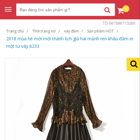
0
Toggle
navigation
TD-567586713285
Trang chủ
Thời trang nữ
váy đầm
Sản phẩm HOT
2018 mùa hè mới mới thanh lịch giả hai mảnh ren khâu đầm in
một từ váy 6233