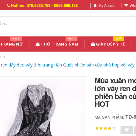
Hotline: 078.8283.789 - 0966.889.186
My Account
Wish
HOT
HOT
MỚI
 TRANG NỮ
THỜI TRANG NAM
GIÀY DÉP Y TẾ
T
y ren dây đeo váy thời trang Hàn Quốc phiên bản của phù hợp với váy
Mùa xuân mới
lớn váy ren 
phiên bản c
HOT
TD-
MÃ SẢN PHẨM: