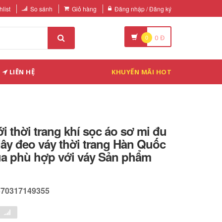
list
So sánh
Giỏ hàng
Đăng nhập / Đăng ký
0
0
Đ
LIÊN HỆ
KHUYẾN MÃI HOT
 thời trang khí sọc áo sơ mi đu
dây đeo váy thời trang Hàn Quốc
ủa phù hợp với váy Sản phẩm
570317149355