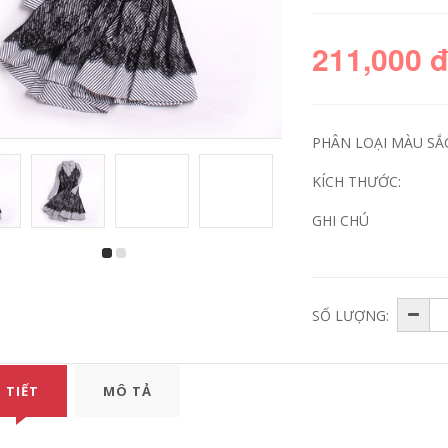
211,000 
PHÂN LOẠI MÀU SẮ
KÍCH THƯỚC:
GHI CHÚ
SỐ LƯỢNG:
 TIẾT
MÔ TẢ