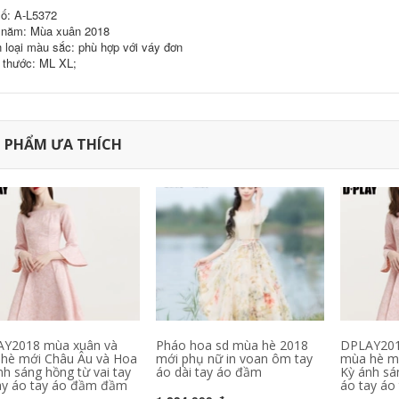
ố: A-L5372
năm: Mùa xuân 2018
 loại màu sắc: phù hợp với váy đơn
 thước: ML XL;
 PHẨM ƯA THÍCH
, dép bệnh viện,
nghiệm
Y2018 mùa xuân và
Pháo hoa sd mùa hè 2018
DPLAY201
hè mới Châu Âu và Hoa
mới phụ nữ in voan ôm tay
mùa hè m
0.000 đ
nh sáng hồng từ vai tay
áo dài tay áo đầm
Kỳ ánh sán
ay áo tay áo đầm đầm
áo tay áo