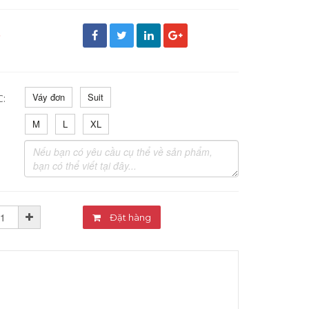
đ
Váy đơn
Suit
C:
M
L
XL
Đặt hàng