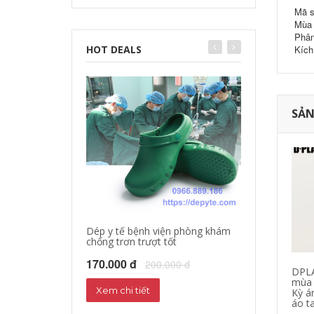
Mã s
Mùa 
Phân
HOT DEALS
Kích
SẢN
Dép y tế bệnh viện phòng khám
chống trơn trượt tốt
Dép sandal y tế
Dép phòng thí 
170.000 đ
200.000 đ
DPLA
160.000 đ
mùa 
18
Xem chi tiết
Kỳ á
áo t
Xem chi tiết