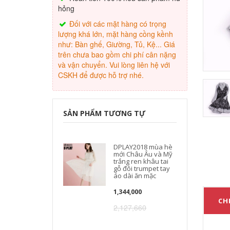
hỏng
Đối với các mặt hàng có trọng
lượng khá lớn, mặt hàng cồng kềnh
như: Bàn ghế, Giường, Tủ, Kệ... Giá
trên chưa bao gồm chi phí cân nặng
và vận chuyển. Vui lòng liên hệ với
CSKH để được hỗ trợ nhé.
SẢN PHẨM TƯƠNG TỰ
DPLAY2018 mùa hè
mới Châu Âu và Mỹ
trắng ren khâu tai
gỗ đôi trumpet tay
áo dài ăn mặc
1,344,000
CHI
2,127,660