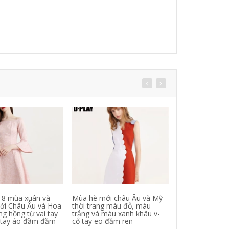
8 mùa xuân và
Mùa hè mới châu Âu và Mỹ
[Tình yêu] Mườ
ới Châu Âu và Hoa
thời trang màu đỏ, màu
Đầu 2018 Du L
g hồng từ vai tay
trắng và màu xanh khâu v-
Văn Học Castor
 tay áo đầm đầm
cổ tay eo đầm ren
Robe