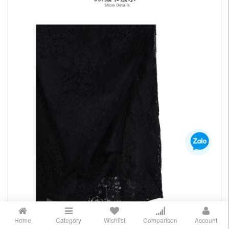
Home
Category
Wishlist
Comparison
Account