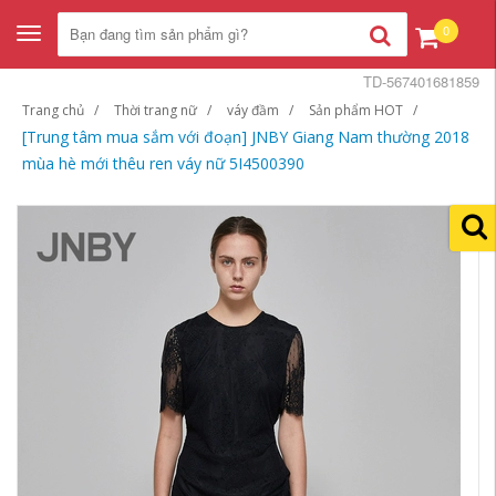
0
Toggle
navigation
TD-567401681859
Trang chủ
Thời trang nữ
váy đầm
Sản phẩm HOT
[Trung tâm mua sắm với đoạn] JNBY Giang Nam thường 2018
mùa hè mới thêu ren váy nữ 5I4500390