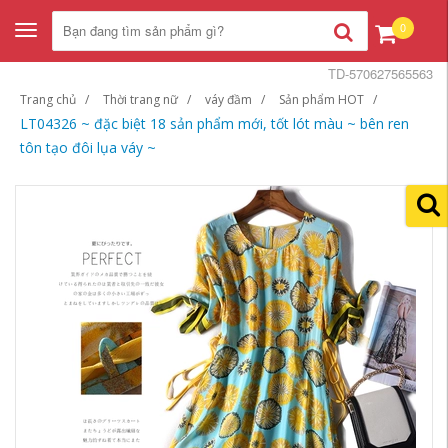
0
Toggle
navigation
TD-570627565563
Trang chủ
Thời trang nữ
váy đầm
Sản phẩm HOT
LT04326 ~ đặc biệt 18 sản phẩm mới, tốt lót màu ~ bên ren
tôn tạo đôi lụa váy ~