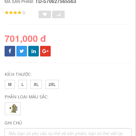
TD-570627565563
MÃ SẢN PHẨM:
701,000 đ
KÍCH THƯỚC:
M
L
XL
2XL
PHÂN LOẠI MÀU SẮC:
GHI CHÚ