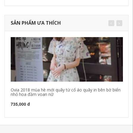
SẢN PHẨM ƯA THÍCH
Ovia 2018 mùa hè mới quây từ cổ áo quây in bên bờ biển
Zh
nhỏ hoa đầm voan nữ
73
735,000 đ
66