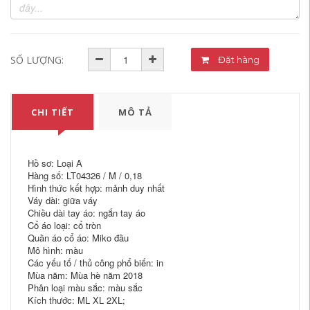
SỐ LƯỢNG:
Đặt hàng
CHI TIẾT
MÔ TẢ
Hồ sơ: Loại A
Hàng số: LT04326 / M / 0,18
Hình thức kết hợp: mảnh duy nhất
Váy dài: giữa váy
Chiều dài tay áo: ngắn tay áo
Cổ áo loại: cổ tròn
Quần áo cổ áo: Miko đầu
Mô hình: màu
Các yếu tố / thủ công phổ biến: in
Mùa năm: Mùa hè năm 2018
Phân loại màu sắc: màu sắc
Kích thước: ML XL 2XL;