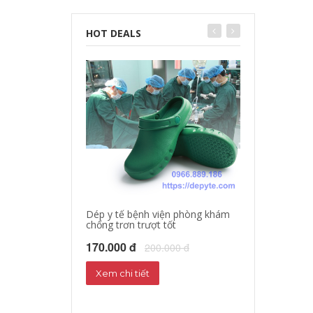
HOT DEALS
Dép y tế bệnh viện phòng khám
chống trơn trượt tốt
Dép sandal y tế
Dép phòng thí 
170.000 đ
200.000 đ
160.000 đ
18
Xem chi tiết
Xem chi tiết