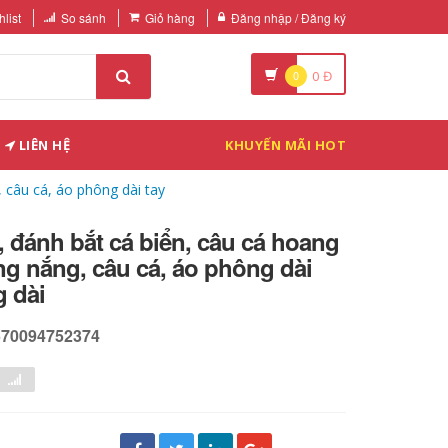
list
So sánh
Giỏ hàng
Đăng nhập / Đăng ký
0
0
Đ
LIÊN HỆ
KHUYẾN MÃI HOT
 câu cá, áo phông dài tay
 đánh bắt cá biển, câu cá hoang
g nắng, câu cá, áo phông dài
 dài
570094752374