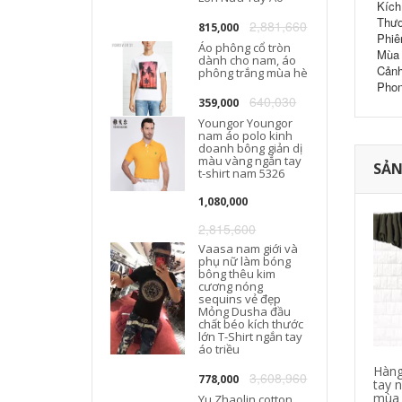
Kích
Thươ
2,881,660
815,000
Phiê
Áo phông cổ tròn
Mùa 
dành cho nam, áo
Cảnh
phông trắng mùa hè
Phon
640,030
359,000
Youngor Youngor
nam áo polo kinh
doanh bông giản dị
màu vàng ngắn tay
SẢN
t-shirt nam 5326
1,080,000
2,815,600
Vaasa nam giới và
phụ nữ làm bóng
bông thêu kim
cương nóng
sequins vẻ đẹp
Mỏng Dusha đầu
chất béo kích thước
lớn T-Shirt ngắn tay
áo triều
Hàng
3,608,960
778,000
tay 
mùa 
Yu Zhaolin cotton