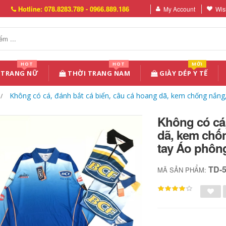
Hotline: 078.8283.789 - 0966.889.186
My Account
Wish
HOT
HOT
MỚI
 TRANG NỮ
THỜI TRANG NAM
GIÀY DÉP Y TẾ
Không có cá, đánh bắt cá biển, câu cá hoang dã, kem chống nắng,
Không có cá,
dã, kem chốn
tay Áo phông
TD-
MÃ SẢN PHẨM: