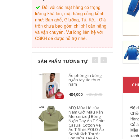
Đối với các mặt hàng có trọng
lượng khá lớn, mặt hàng cồng kềnh
như: Bàn ghế, Giường, Tủ, Kệ... Giá
trên chưa bao gồm chi phí cân nặng
và vận chuyển. Vui lòng liên hệ với
CSKH để được hỗ trợ nhé.
SẢN PHẨM TƯƠNG TỰ
Áo phông in bông
ngắn tay áo thun
nam
CHI
786,830
484,000
Độ d
AFQ Mùa Hè của
Nam Giới Màu Rắn
Chiề
Mercerized Bông
Hàng
Ngắn Tay Áo T-Shirt
Cổ áo
Casual Cotton Ve
Áo T-Shirt POLO Áo
Màu 
Sơ Mi Kích Thước
xanh
Lớn Nửa Tay Áo