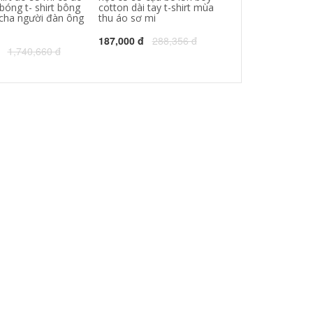
bóng t- shirt bông
cotton dài tay t-shirt mùa
lót mùa thu qu
 cha người đàn ông
thu áo sơ mi
sơ mi
187,000 đ
288,356 đ
106,000 đ
300
1,740,660 đ