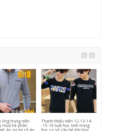
 ông trung niên
Thanh thiếu niên 12-13-14-
Mỏng màu rắn dà
 桖 mùa hè phần
-15-16 tuổi học sinh trung
Hàn Quốc Slim
irt áo sơ mi cổ áo
học cơ sở cậu bé lớn boy
sinh viên cotton 