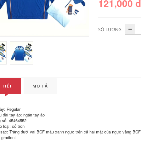
121,000 
SỐ LƯỢNG:
Mùa hè sọc ngắn
Người đàn ông
tay áo thun của
trung niên của ngắn
nam giới phù hợp
tay t-shirt vòng cổ
 TIẾT
MÔ TẢ
với phiên bản Hàn
phần mùa hè lỏng
Quốc của xu hướng
trung niên nam
giản dị hoang dã
cotton áo sơ mi cha
đẹp trai áo polo ve
cha nạp
áo bộ quần áo
ày: Regular
636,360
246,000
u dài tay áo: ngắn tay áo
980,330
576,000
 số: 45464552
 loại: cổ tròn
Mark Huafei nam
Áo phông nam có
2018 mùa hè băng
sắc: Trắng dưới vai BCF màu xanh ngực trên cả hai mặt của ngực vàng BCF 
cổ, áo phông thời
thanh oxy ngắn tay
 gradient
trang hè cộc tay
t-shirt nam t-shirt