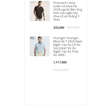
Forever21 mùa
xuân và mùa hè
2018 người đàn ông
mới của ngắn tay
chia cổ áo thẳng T-
Shirt
546,630
333,000
Youngor Youngor
Mùa Hè T-Shirt Nam
Ngắn Tay Áo Cổ Áo
Sọc Joker Ve Áo
Ngắn Tay Áo Polo
Áo 4906
1,117,000
4,313,600