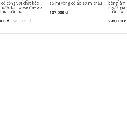
 cổ cộng với chất béo
sơ mi vòng cổ áo sơ mi triều
bông làm 
mi làm việc quần áo
546,630
302,000
 thước lớn loose đáy áo
quảng cáo áo sơ mi
người già
inh khiết trắng T-
in diy ngắn tay đồng
thu quần áo
quần áo
107,000 đ
Shirt nam giới và
phục đội
phụ nữ ngắn tay
000 đ
583,330 đ
298,000 đ
màu rắn t-shirt nửa
343,130
158,000
tay cotton trống cơ
sở quảng cáo áo
C9 Cloud9 đội ngũ
mùa xuân và mùa
dịch vụ chính thức
hè mùa thu cổ tròn
League Of Legends
e-đội thể thao
cotton ngắn tay tấm
324,780
60,000
vải liệm Jedi T-Shirt
Jiu Mu Wang Nam
nam
Ngắn Tay Áo T-Shirt
2018 Mùa Hè Mới
1,118,000
Thoải Mái Slim
Thanh Niên của
1,367,330
Nam Giới Rắn Màu
Ve Áo Polo áo sơ mi
Mùa hè Ai Meng Te
Jiao 100% lụa ngắn
tay T-Shirt trung
2,021,230
940,000
niên cha kích thước
Nửa tay áo trai tinh
lớn băng lụa nam
khiết màu tinh khiết
màu rắn T-Shirt
trắng Hàn Quốc xu
hướng quần áo T-
2,881,660
510,000
Shirt mùa hè t-shirt
桖 sinh viên hoang
Hồng Kông phong
dã Slim ngắn tay áo
cách văn học xu
hướng màu sắc phù
hợp với nam ngắn