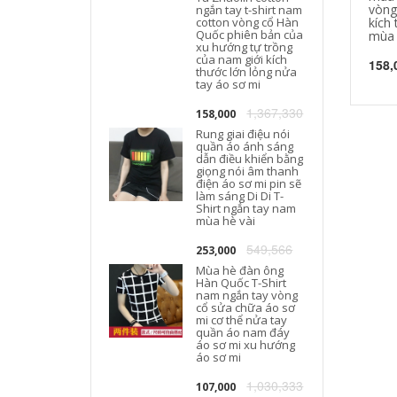
vòng
ngắn tay t-shirt nam
cotton vòng cổ Hàn
kích
T
Quốc phiên bản của
mùa 
xu hướng tự trồng
của nam giới kích
158,
thước lớn lỏng nửa
tay áo sơ mi
1,367,330
158,000
Rung giai điệu nói
quần áo ánh sáng
dẫn điều khiển bằng
giọng nói âm thanh
điện áo sơ mi pin sẽ
làm sáng Di Di T-
Shirt ngắn tay nam
mùa hè vài
549,566
253,000
Mùa hè đàn ông
Hàn Quốc T-Shirt
nam ngắn tay vòng
cổ sửa chữa áo sơ
mi cơ thể nửa tay
quần áo nam đáy
áo sơ mi xu hướng
áo sơ mi
1,030,333
107,000