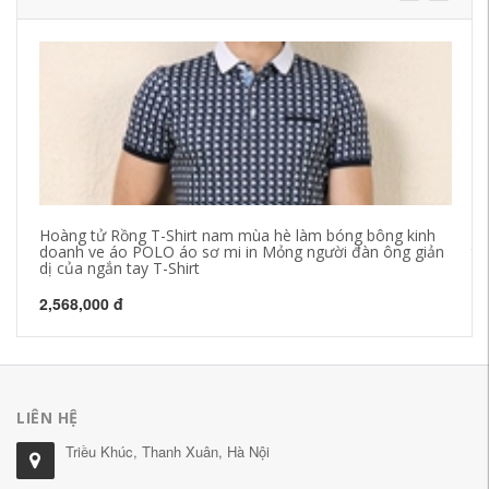
Hoàng tử Rồng T-Shirt nam mùa hè làm bóng bông kinh
Vả
doanh ve áo POLO áo sơ mi in Mỏng người đàn ông giản
ta
dị của ngắn tay T-Shirt
T-
2,568,000 đ
34
LIÊN HỆ
Triều Khúc, Thanh Xuân, Hà Nội