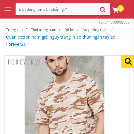
0
Toggle
navigation
TD-544733932568
Trang chủ
Thời trang nam
Đồ lót
Áo phông ngắn
Quần cotton nam giới ngụy trang in áo thun ngắn tay áo
Forever21