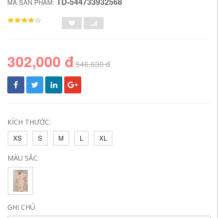
TD-544733932568
MÃ SẢN PHẨM:
302,000 đ
546,630 đ
KÍCH THƯỚC:
XS
S
M
L
XL
MÀU SẮC:
GHI CHÚ