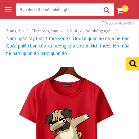
0
Toggle
navigation
TD-567614894037
Trang chủ
Thời trang nam
Đồ lót
Áo phông ngắn
Nam ngắn tay t-shirt mới vòng cổ loose quần áo mùa hè Hàn
Quốc phiên bản của xu hướng của cotton kích thước lớn mùa
hè nam quần áo nam quần áo