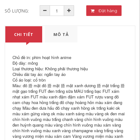
SỐ LƯỢNG:
Đặt hàng
CHI TIẾT
MÔ TẢ
Chủ đề in: phim hoạt hình anime
Độ dày: mỏng
Loại thương hiệu: Không phải thương hiệu
Chiều dài tay áo: ngắn tay áo
Cổ áo loại: cổ tròn
Màu: đỏ 捂 mặt đỏ 捂 mặt 捂 mặt xanh dương 捂 mặt trắng 捂
mặt gạo trắng FUT đen trắng sữa MÀU trắng bạc FUT xám
nhạt xám FUT màu xanh đậm đậm xám FUT rượu vang đỏ
cam chạy hoa hồng trắng đỏ chạy hoàng hôn màu xám đang
chạy Màu đen dưa hấu đỏ chạy xanh hồng ok trắng kaki ok
màu xám gừng vàng ok màu xanh sáng màu vàng ok đen mai
chín hình vuông màu trắng chanh vàng chín hình vuông màu
đen huỳnh quang màu vàng chín hình vuông màu xám vàng
chín hình vuông màu xanh vàng champagne vàng trắng vàng
vàng vương miện màu xám cam Vàng vương miện màu xanh