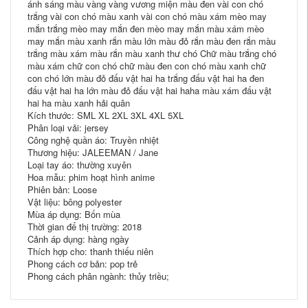
ánh sáng màu vàng vàng vương miện màu đen vài con chó
trắng vài con chó màu xanh vài con chó màu xám mèo may
mắn trắng mèo may mắn đen mèo may mắn màu xám mèo
may mắn màu xanh rắn màu lớn màu đỏ rắn màu đen rắn màu
trắng màu xám màu rắn màu xanh thư chó Chữ màu trắng chó
màu xám chữ con chó chữ màu đen con chó màu xanh chữ
con chó lớn màu đỏ đấu vật hai ha trắng đấu vật hai ha đen
đấu vật hai ha lớn màu đỏ đấu vật hai haha ​​màu xám đấu vật
hai ha màu xanh hải quân
Kích thước: SML XL 2XL 3XL 4XL 5XL
Phân loại vải: jersey
Công nghệ quần áo: Truyền nhiệt
Thương hiệu: JALEEMAN / Jane
Loại tay áo: thường xuyên
Hoa mẫu: phim hoạt hình anime
Phiên bản: Loose
Vật liệu: bông polyester
Mùa áp dụng: Bốn mùa
Thời gian để thị trường: 2018
Cảnh áp dụng: hàng ngày
Thích hợp cho: thanh thiếu niên
Phong cách cơ bản: pop trẻ
Phong cách phân ngành: thủy triều;