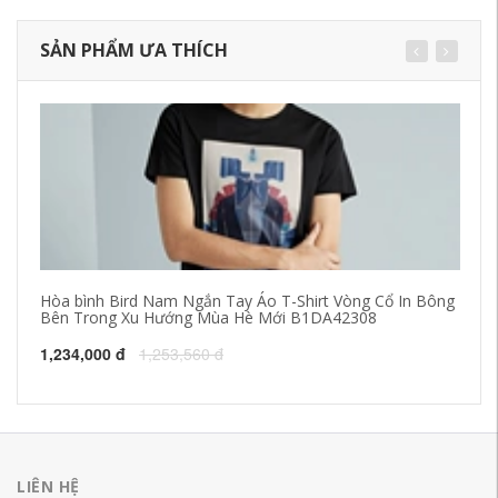
SẢN PHẨM ƯA THÍCH
Hòa bình Bird Nam Ngắn Tay Áo T-Shirt Vòng Cổ In Bông
20
Bên Trong Xu Hướng Mùa Hè Mới B1DA42308
Há
bó
1,234,000 đ
1,253,560 đ
28
LIÊN HỆ