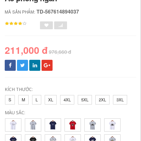
TD-567614894037
MÃ SẢN PHẨM:
211,000 đ
976,660 đ
KÍCH THƯỚC:
S
M
L
XL
4XL
5XL
2XL
3XL
MÀU SẮC: