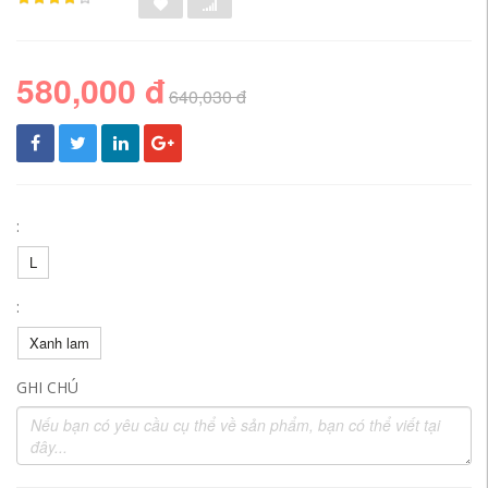
580,000 đ
640,030 đ
:
L
:
Xanh lam
GHI CHÚ