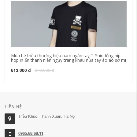
Mùa hè triều thương hiệu nam ngắn tay T-Shirt lỏng hip-
20
hop in ấn thanh niên ngụy trang khâu nửa tay áo áo sơ mi
na
Sl
613,000 đ
673,060 đ
17
LIÊN HỆ
Triều Khúc, Thanh Xuân, Hà Nội
0965.68.68.11