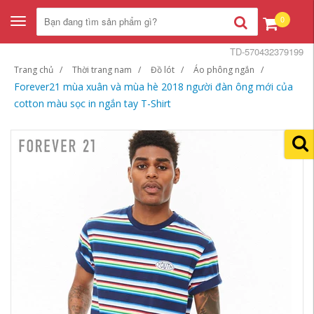
0
Toggle
navigation
TD-570432379199
Trang chủ
Thời trang nam
Đồ lót
Áo phông ngắn
Forever21 mùa xuân và mùa hè 2018 người đàn ông mới của
cotton màu sọc in ngắn tay T-Shirt