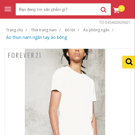
0
Toggle
navigation
TD-545462925921
Trang chủ
Thời trang nam
Đồ lót
Áo phông ngắn
Áo thun nam ngắn tay áo bông