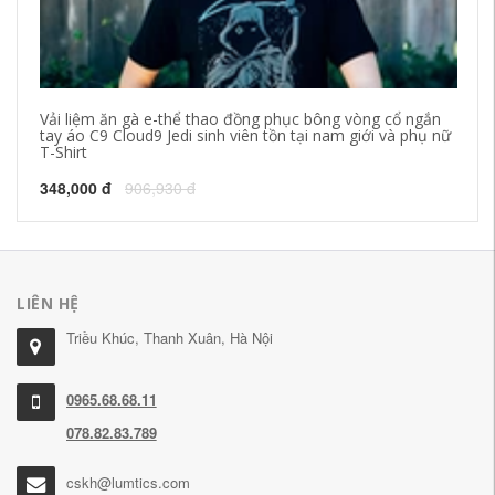
Vải liệm ăn gà e-thể thao đồng phục bông vòng cổ ngắn
Áo
tay áo C9 Cloud9 Jedi sinh viên tồn tại nam giới và phụ nữ
T-Shirt
78
348,000 đ
906,930 đ
LIÊN HỆ
Triều Khúc, Thanh Xuân, Hà Nội
0965.68.68.11
078.82.83.789
cskh@lumtics.com