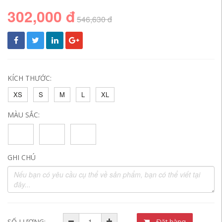
302,000 đ
546,630 đ
KÍCH THƯỚC:
XS
S
M
L
XL
MÀU SẮC:
GHI CHÚ
SỐ LƯỢNG:
Đặt hàng