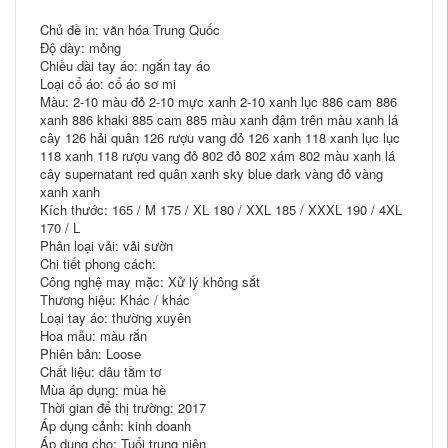
Chủ đề in: văn hóa Trung Quốc
Độ dày: mỏng
Chiều dài tay áo: ngắn tay áo
Loại cổ áo: cổ áo sơ mi
Màu: 2-10 màu đỏ 2-10 mực xanh 2-10 xanh lục 886 cam 886
xanh 886 khaki 885 cam 885 màu xanh đậm trên màu xanh lá
cây 126 hải quân 126 rượu vang đỏ 126 xanh 118 xanh lục lục
118 xanh 118 rượu vang đỏ 802 đỏ 802 xám 802 màu xanh lá
cây supernatant red quân xanh sky blue dark vàng đỏ vàng
xanh xanh
Kích thước: 165 / M 175 / XL 180 / XXL 185 / XXXL 190 / 4XL
170 / L
Phân loại vải: vải sườn
Chi tiết phong cách:
Công nghệ may mặc: Xử lý không sắt
Thương hiệu: Khác / khác
Loại tay áo: thường xuyên
Hoa mẫu: màu rắn
Phiên bản: Loose
Chất liệu: dâu tằm tơ
Mùa áp dụng: mùa hè
Thời gian để thị trường: 2017
Áp dụng cảnh: kinh doanh
Áp dụng cho: Tuổi trung niên