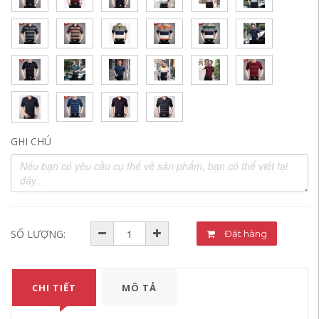
GHI CHÚ
SỐ LƯỢNG:
Đặt hàng
CHI TIẾT
MÔ TẢ