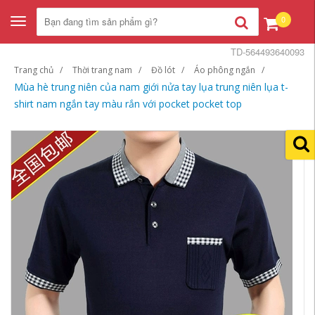
0
Toggle
navigation
TD-564493640093
Trang chủ
Thời trang nam
Đồ lót
Áo phông ngắn
Mùa hè trung niên của nam giới nửa tay lụa trung niên lụa t-
shirt nam ngắn tay màu rắn với pocket pocket top