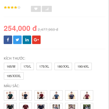
254,000 đ
2,477,960 đ
KÍCH THƯỚC:
165/M
170/L
175/XL
180/XXL
190/4XL
185/XXXL
MÀU SẮC: