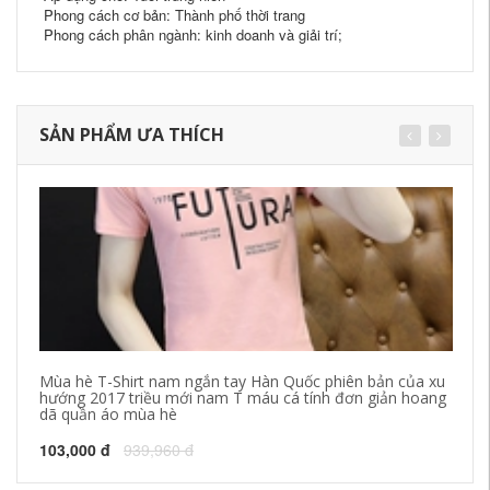
Phong cách cơ bản: Thành phố thời trang
Phong cách phân ngành: kinh doanh và giải trí;
SẢN PHẨM ƯA THÍCH
Mùa hè T-Shirt nam ngắn tay Hàn Quốc phiên bản của xu
Na
hướng 2017 triều mới nam T máu cá tính đơn giản hoang
Fo
dã quần áo mùa hè
69
103,000 đ
939,960 đ