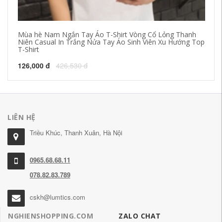
Mùa hè Nam Ngắn Tay Áo T-Shirt Vòng Cổ Lỏng Thanh
Wu
Niên Casual In Trắng Nửa Tay Áo Sinh Viên Xu Hướng Top
ng
T-Shirt
cờ
126,000 đ
426,530 đ
26
LIÊN HỆ
Triều Khúc, Thanh Xuân, Hà Nội
0965.68.68.11
078.82.83.789
cskh@lumtics.com
NGHIENSHOPPING.COM
ZALO CHAT