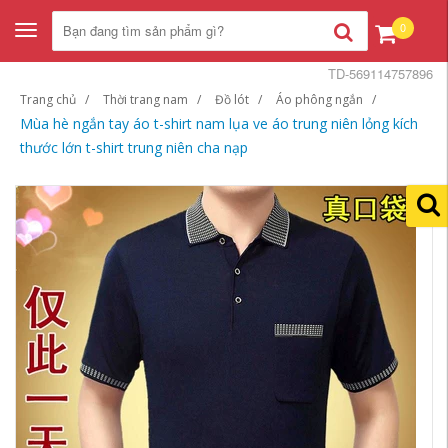
0
Toggle
navigation
TD-569114757896
Trang chủ
Thời trang nam
Đồ lót
Áo phông ngắn
Mùa hè ngắn tay áo t-shirt nam lụa ve áo trung niên lỏng kích
thước lớn t-shirt trung niên cha nạp