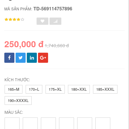
TD-569114757896
MÃ SẢN PHẨM:
250,000 đ
1,740,660 đ
KÍCH THƯỚC:
165=M
170=L
175=XL
180=XXL
185=XXXL
190=XXXXL
MÀU SẮC: