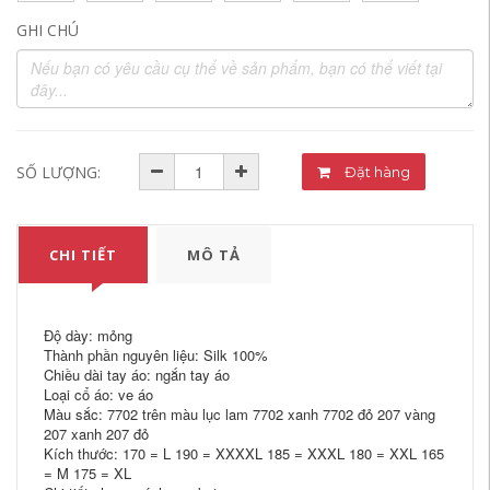
GHI CHÚ
SỐ LƯỢNG:
Đặt hàng
CHI TIẾT
MÔ TẢ
Độ dày: mỏng
Thành phần nguyên liệu: Silk 100%
Chiều dài tay áo: ngắn tay áo
Loại cổ áo: ve áo
Màu sắc: 7702 trên màu lục lam 7702 xanh 7702 đỏ 207 vàng
207 xanh 207 đỏ
Kích thước: 170 = L 190 = XXXXL 185 = XXXL 180 = XXL 165
= M 175 = XL