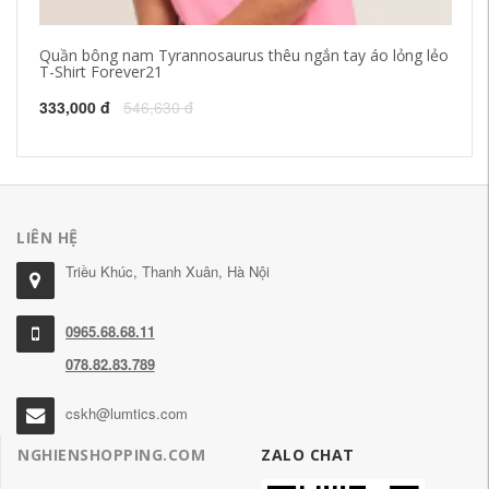
Quần bông nam Tyrannosaurus thêu ngắn tay áo lỏng lẻo
AK
T-Shirt Forever21
gi
333,000 đ
546,630 đ
94
LIÊN HỆ
Triều Khúc, Thanh Xuân, Hà Nội
0965.68.68.11
078.82.83.789
cskh@lumtics.com
NGHIENSHOPPING.COM
ZALO CHAT