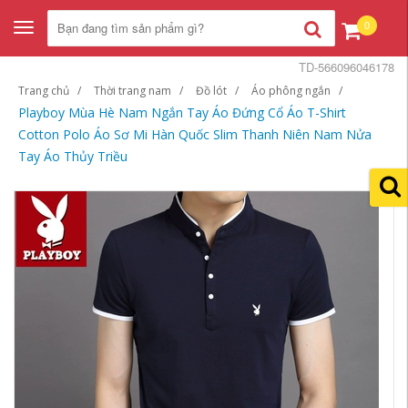
0
Toggle
navigation
TD-566096046178
Trang chủ
Thời trang nam
Đồ lót
Áo phông ngắn
Playboy Mùa Hè Nam Ngắn Tay Áo Đứng Cổ Áo T-Shirt
Cotton Polo Áo Sơ Mi Hàn Quốc Slim Thanh Niên Nam Nửa
Tay Áo Thủy Triều