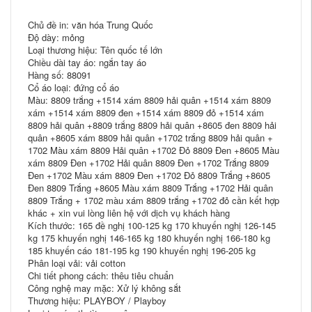
Chủ đề in: văn hóa Trung Quốc
Độ dày: mỏng
Loại thương hiệu: Tên quốc tế lớn
Chiều dài tay áo: ngắn tay áo
Hàng số: 88091
Cổ áo loại: đứng cổ áo
Màu: 8809 trắng +1514 xám 8809 hải quân +1514 xám 8809
xám +1514 xám 8809 đen +1514 xám 8809 đỏ +1514 xám
8809 hải quân +8809 trắng 8809 hải quân +8605 đen 8809 hải
quân +8605 xám 8809 hải quân +1702 trắng 8809 hải quân +
1702 Màu xám 8809 Hải quân +1702 Đỏ 8809 Đen +8605 Màu
xám 8809 Đen +1702 Hải quân 8809 Đen +1702 Trắng 8809
Đen +1702 Màu xám 8809 Đen +1702 Đỏ 8809 Trắng +8605
Đen 8809 Trắng +8605 Màu xám 8809 Trắng +1702 Hải quân
8809 Trắng + 1702 màu xám 8809 trắng +1702 đỏ cần kết hợp
khác + xin vui lòng liên hệ với dịch vụ khách hàng
Kích thước: 165 đề nghị 100-125 kg 170 khuyến nghị 126-145
kg 175 khuyến nghị 146-165 kg 180 khuyến nghị 166-180 kg
185 khuyến cáo 181-195 kg 190 khuyến nghị 196-205 kg
Phân loại vải: vải cotton
Chi tiết phong cách: thêu tiêu chuẩn
Công nghệ may mặc: Xử lý không sắt
Thương hiệu: PLAYBOY / Playboy