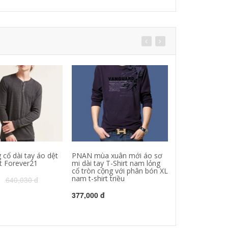
cổ dài tay áo dệt
PNAN mùa xuân mới áo sơ
Mùa hè lỏng l
rt Forever21
mi dài tay T-Shirt nam lỏng
tay áo T-Shirt 
cổ tròn cộng với phân bón XL
điểm Hàn Quốc
nam t-shirt triều
của bảy điểm t
640,030 đ
tay áo xu hướn
kích thước lớn
377,000 đ
128,000 đ
654