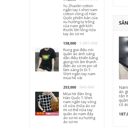
Yu Zhaolin cotton
ngắn tay t-shirt nam
cotton vòng cổ Hàn
T
Quốc phiên bản của
xu hướng tự trồng
SẢN
của nam giới kích
thước lớn lỏng nửa
tay áo sơ mi
1,367,330
158,000
Rung giai điệu nói
quần áo ánh sáng
dẫn điều khiển bằng
giọng nói âm thanh
điện áo sơ mi pin sẽ
làm sáng Di Di T-
Shirt ngắn tay nam
mùa hè vài
549,566
Nam 
253,000
áo g
Mùa hè đàn ông
rắn 
Hàn Quốc T-Shirt
quần
nam ngắn tay vòng
cổ á
cổ sửa chữa áo sơ
mi cơ thể nửa tay
187,
quần áo nam đáy
áo sơ mi xu hướng
áo sơ mi