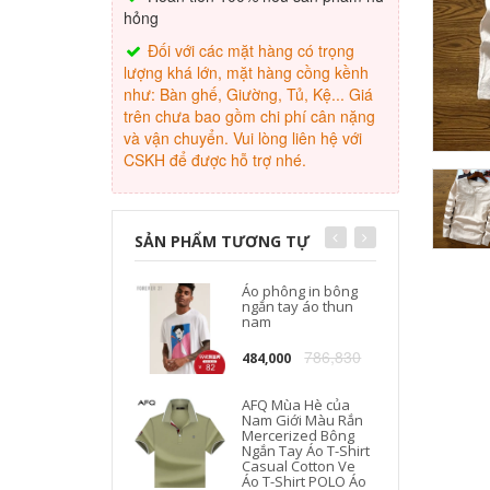
hỏng
Đối với các mặt hàng có trọng
lượng khá lớn, mặt hàng cồng kềnh
như: Bàn ghế, Giường, Tủ, Kệ... Giá
trên chưa bao gồm chi phí cân nặng
và vận chuyển. Vui lòng liên hệ với
CSKH để được hỗ trợ nhé.
SẢN PHẨM TƯƠNG TỰ
Áo phông in bông
ngắn tay áo thun
nam
786,830
484,000
AFQ Mùa Hè của
Nam Giới Màu Rắn
Mercerized Bông
Ngắn Tay Áo T-Shirt
Casual Cotton Ve
Áo T-Shirt POLO Áo