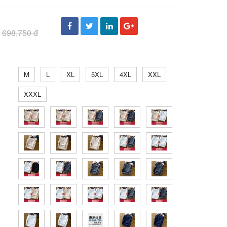
đ
698,750 đ
M
L
XL
5XL
4XL
XXL
XXXL