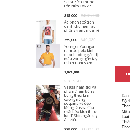
Sơ Mi Kích Thước
Lớn Nửa Tay Áo
2,881,660
815,000
Áo phông cổ tròn
dành cho nam, áo
phông trắng mùa hè
640,030
359,000
Youngor Youngor
nam áo polo kinh
doanh bông giản dị
màu vàng ngắn tay
t-shirt nam 5326
1,080,000
CHI
2,815,600
Vaasa nam giới và
phụ nữ làm bóng
bông thêu kim
Danh
cương nóng
Độ d
sequins vẻ đẹp
Thàn
Mỏng Dusha đầu
Mã s
chất béo kích thước
lớn T-Shirt ngắn tay
Loại
áo triều
Thươ
Phon
3,608,960
778,000