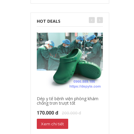
HOT DEALS
Dép y tế bệnh viện phòng khám
chống trơn trượt tốt
Dép sandal y tế
Dép phòng thí 
170.000 đ
200.000 đ
160.000 đ
18
Xem chi tiết
Xem chi tiết