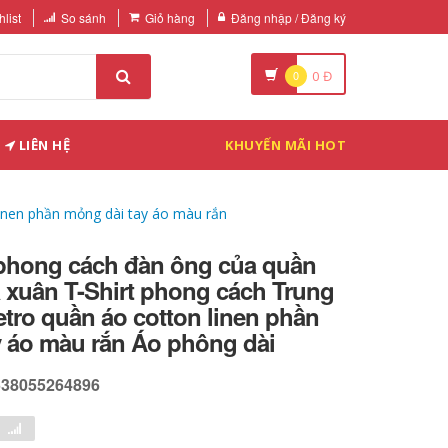
list
So sánh
Giỏ hàng
Đăng nhập / Đăng ký
0
0
Đ
LIÊN HỆ
KHUYẾN MÃI HOT
inen phần mỏng dài tay áo màu rắn
phong cách đàn ông của quần
 xuân T-Shirt phong cách Trung
tro quần áo cotton linen phần
y áo màu rắn Áo phông dài
538055264896