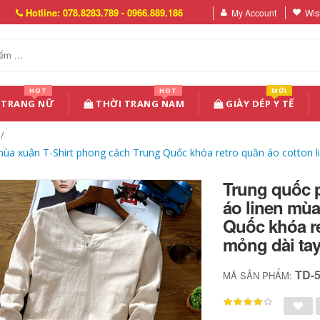
Hotline: 078.8283.789 - 0966.889.186
My Account
Wish
HOT
HOT
MỚI
 TRANG NỮ
THỜI TRANG NAM
GIÀY DÉP Y TẾ
ùa xuân T-Shirt phong cách Trung Quốc khóa retro quần áo cotton l
Trung quốc 
áo linen mùa
Quốc khóa re
mỏng dài ta
TD-
MÃ SẢN PHẨM: