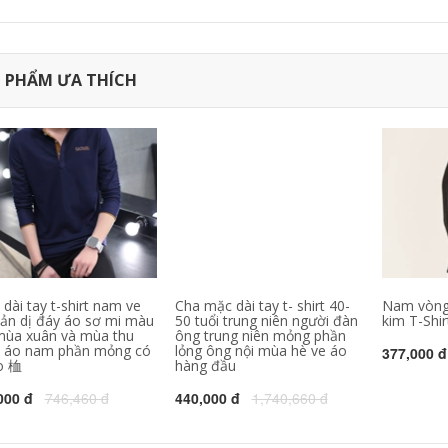
Forever21
t-shirt tùy chỉnh văn
hóa công ty áo sơ
mi làm việc quần áo
546,630
302,000
quảng cáo áo sơ mi
inh khiết trắng T-
in diy ngắn tay đồng
Shirt nam giới và
phục đội
 PHẨM ƯA THÍCH
phụ nữ ngắn tay
màu rắn t-shirt nửa
343,130
158,000
tay cotton trống cơ
sở quảng cáo áo
C9 Cloud9 đội ngũ
mùa xuân và mùa
dịch vụ chính thức
hè mùa thu cổ tròn
League Of Legends
e-đội thể thao
cotton ngắn tay tấm
324,780
60,000
vải liệm Jedi T-Shirt
Jiu Mu Wang Nam
nam
Ngắn Tay Áo T-Shirt
2018 Mùa Hè Mới
1,118,000
Thoải Mái Slim
Thanh Niên của
1,367,330
Nam Giới Rắn Màu
Ve Áo Polo áo sơ mi
Mùa hè Ai Meng Te
dài tay t-shirt nam ve
Cha mặc dài tay t- shirt 40-
Nam vòng 
Jiao 100% lụa ngắn
iản dị đáy áo sơ mi màu
50 tuổi trung niên người đàn
kim T-Shi
tay T-Shirt trung
2,021,230
940,000
mùa xuân và mùa thu
ông trung niên mỏng phần
niên cha kích thước
 áo nam phần mỏng có
lỏng ông nội mùa hè ve áo
377,000 đ
Nửa tay áo trai tinh
lớn băng lụa nam
o 桖
hàng đầu
khiết màu tinh khiết
màu rắn T-Shirt
trắng Hàn Quốc xu
000 đ
746,460 đ
440,000 đ
1,740,660 đ
hướng quần áo T-
2,881,660
510,000
Shirt mùa hè t-shirt
桖 sinh viên hoang
Hồng Kông phong
dã Slim ngắn tay áo
cách văn học xu