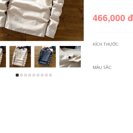
466,000 
KÍCH THƯỚC:
MÀU SẮC:
Mùa hè sọc ngắn
Người đàn ông
tay áo thun của
trung niên của ngắn
nam giới phù hợp
tay t-shirt vòng cổ
với phiên bản Hàn
phần mùa hè lỏng
Quốc của xu hướng
trung niên nam
giản dị hoang dã
cotton áo sơ mi cha
đẹp trai áo polo ve
cha nạp
áo bộ quần áo
636,360
246,000
980,330
576,000
Mark Huafei nam
Áo phông nam có
2018 mùa hè băng