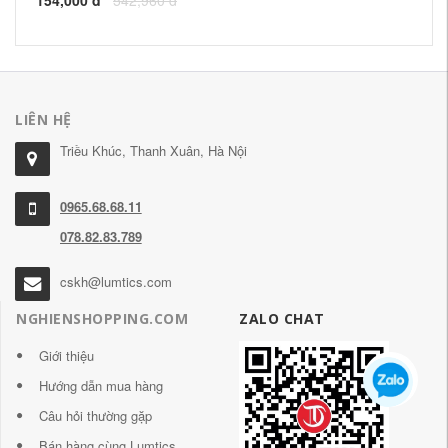
154,000 đ
542,960 đ
LIÊN HỆ
Triều Khúc, Thanh Xuân, Hà Nội
0965.68.68.11
078.82.83.789
cskh@lumtics.com
NGHIENSHOPPING.COM
ZALO CHAT
Giới thiệu
Hướng dẫn mua hàng
Câu hỏi thường gặp
Bán hàng cùng Lumtics