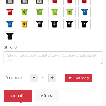
GHI CHÚ
SỐ LƯỢNG:
Đặt hàng
CHI TIẾT
MÔ TẢ