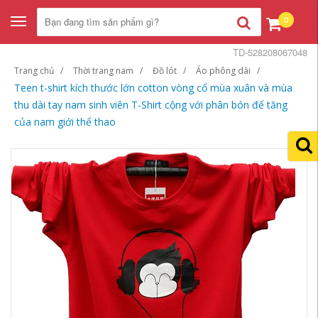
0
Toggle
navigation
TD-528208067048
Trang chủ
Thời trang nam
Đồ lót
Áo phông dài
Teen t-shirt kích thước lớn cotton vòng cổ mùa xuân và mùa
thu dài tay nam sinh viên T-Shirt cộng với phân bón để tăng
của nam giới thể thao