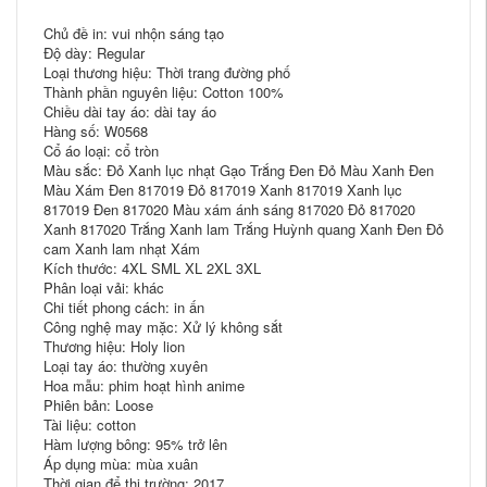
Chủ đề in: vui nhộn sáng tạo
Độ dày: Regular
Loại thương hiệu: Thời trang đường phố
Thành phần nguyên liệu: Cotton 100%
Chiều dài tay áo: dài tay áo
Hàng số: W0568
Cổ áo loại: cổ tròn
Màu sắc: Đỏ Xanh lục nhạt Gạo Trắng Đen Đỏ Màu Xanh Đen
Màu Xám Đen 817019 Đỏ 817019 Xanh 817019 Xanh lục
817019 Đen 817020 Màu xám ánh sáng 817020 Đỏ 817020
Xanh 817020 Trắng Xanh lam Trắng Huỳnh quang Xanh Đen Đỏ
cam Xanh lam nhạt Xám
Kích thước: 4XL SML XL 2XL 3XL
Phân loại vải: khác
Chi tiết phong cách: in ấn
Công nghệ may mặc: Xử lý không sắt
Thương hiệu: Holy lion
Loại tay áo: thường xuyên
Hoa mẫu: phim hoạt hình anime
Phiên bản: Loose
Tài liệu: cotton
Hàm lượng bông: 95% trở lên
Áp dụng mùa: mùa xuân
Thời gian để thị trường: 2017