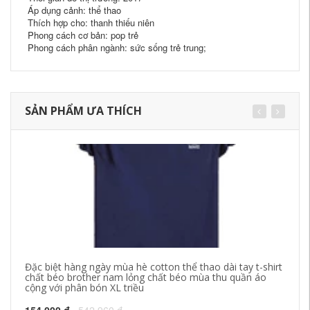
Áp dụng cảnh: thể thao
Thích hợp cho: thanh thiếu niên
Phong cách cơ bản: pop trẻ
Phong cách phân ngành: sức sống trẻ trung;
SẢN PHẨM ƯA THÍCH
Đặc biệt hàng ngày mùa hè cotton thể thao dài tay t-shirt
VI
chất béo brother nam lỏng chất béo mùa thu quần áo
sá
cộng với phân bón XL triều
1,