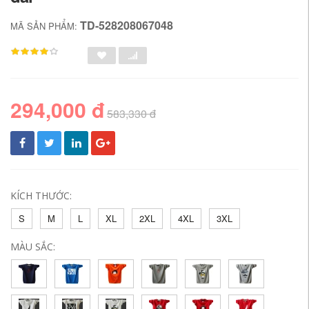
TD-528208067048
MÃ SẢN PHẨM:
294,000 đ
583,330 đ
KÍCH THƯỚC:
S
M
L
XL
2XL
4XL
3XL
MÀU SẮC: