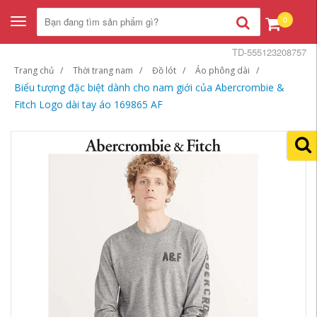
0
Toggle
navigation
TD-555123208757
Trang chủ
Thời trang nam
Đồ lót
Áo phông dài
Biểu tượng đặc biệt dành cho nam giới của Abercrombie &
Fitch Logo dài tay áo 169865 AF