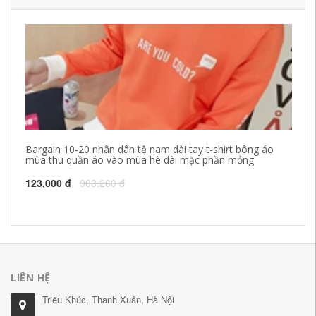
Bargain 10-20 nhân dân tệ nam dài tay t-shirt bông áo
Na
mùa thu quần áo vào mùa hè dài mặc phần mỏng
áo
123,000 đ
903,260 đ
12
LIÊN HỆ
Triều Khúc, Thanh Xuân, Hà Nội