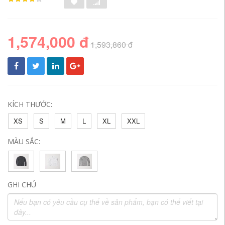
1,574,000 đ
1,593,860 đ
KÍCH THƯỚC:
XS
S
M
L
XL
XXL
MÀU SẮC:
GHI CHÚ