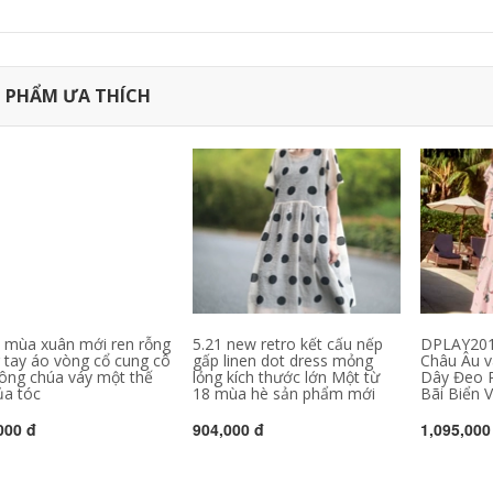
 PHẨM ƯA THÍCH
 mùa xuân mới ren rỗng
5.21 new retro kết cấu nếp
DPLAY201
 tay áo vòng cổ cung cô
gấp linen dot dress mỏng
Châu Âu v
công chúa váy một thế
lỏng kích thước lớn Một từ
Dây Đeo R
ủa tóc
18 mùa hè sản phẩm mới
Bãi Biển 
000 đ
904,000 đ
1,095,000