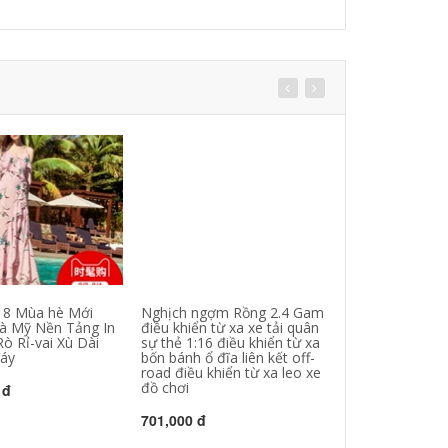
8 Mùa hè Mới
Nghịch ngợm Rồng 2.4 Gam
Kai Liner QDX
à Mỹ Nền Tảng In
điều khiển từ xa xe tải quân
trường sống b
ò Rỉ-vai Xù Dài
sự thẻ 1:16 điều khiển từ xa
2018 mùa hè th
Váy
bốn bánh ổ đĩa liên kết off-
tính khí là mỏn
road điều khiển từ xa leo xe
đồ chơi
 đ
1,215,000 đ
701,000 đ