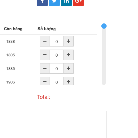
đ
Còn hàng
Số lượng
1838
1805
1885
1906
1937
Total: