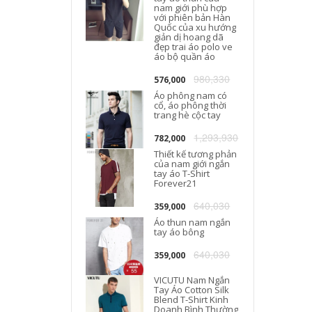
nam giới phù hợp
với phiên bản Hàn
Quốc của xu hướng
giản dị hoang dã
đẹp trai áo polo ve
áo bộ quần áo
980,330
576,000
Áo phông nam có
cổ, áo phông thời
trang hè cộc tay
1,293,930
782,000
Thiết kế tương phản
của nam giới ngắn
tay áo T-Shirt
Forever21
640,030
359,000
Áo thun nam ngắn
tay áo bông
640,030
359,000
VICUTU Nam Ngắn
Tay Áo Cotton Silk
Blend T-Shirt Kinh
Doanh Bình Thường