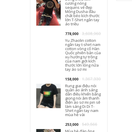
cương nóng
sequins vẻ đẹp
Mỏng Dusha đầu
chất béo kích thước
lớn T-Shirt ngắn tay
áo triều
3,608,960
778,000
Yu Zhaolin cotton
ngắn tay t-shirt nam
cotton vòng cổ Hàn
Quốc phiên bản của
xu hướng tự trồng
của nam giới kích
thước lớn lỏng nửa
tay áo sơ mi
1,367,330
158,000
Rung giai điệu nói
quần áo ánh sáng
dẫn điều khiển bằng
giọng nói âm thanh
điện áo sơ mi pin sẽ
làm sáng Di Di T-
Shirt ngắn tay nam
mùa hè vài
549,566
253,000
Mùa hè đàn ông