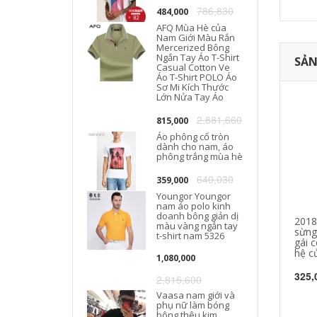
786,830
484,000
AFQ Mùa Hè của
Nam Giới Màu Rắn
Mercerized Bông
Ngắn Tay Áo T-Shirt
SẢN
Casual Cotton Ve
Áo T-Shirt POLO Áo
Sơ Mi Kích Thước
Lớn Nửa Tay Áo
2,881,660
815,000
Áo phông cổ tròn
dành cho nam, áo
phông trắng mùa hè
640,030
359,000
Youngor Youngor
nam áo polo kinh
doanh bông giản dị
2018
màu vàng ngắn tay
sừng
t-shirt nam 5326
gái 
hệ c
1,080,000
325,
2,815,600
Vaasa nam giới và
phụ nữ làm bóng
bông thêu kim