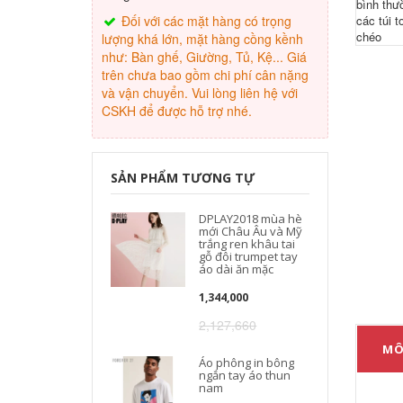
Đối với các mặt hàng có trọng
lượng khá lớn, mặt hàng cồng kềnh
như: Bàn ghế, Giường, Tủ, Kệ... Giá
trên chưa bao gồm chi phí cân nặng
và vận chuyển. Vui lòng liên hệ với
CSKH để được hỗ trợ nhé.
SẢN PHẨM TƯƠNG TỰ
DPLAY2018 mùa hè
mới Châu Âu và Mỹ
trắng ren khâu tai
gỗ đôi trumpet tay
áo dài ăn mặc
1,344,000
2,127,660
MÔ
Áo phông in bông
ngắn tay áo thun
nam