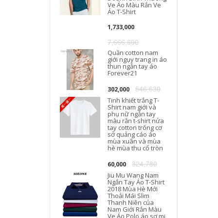
Ve Áo Màu Rắn Ve
Áo T-Shirt
1,733,000
7,666,600
Quần cotton nam
giới ngụy trang in áo
thun ngắn tay áo
Forever21
546,630
302,000
Tinh khiết trắng T-
Shirt nam giới và
phụ nữ ngắn tay
màu rắn t-shirt nửa
tay cotton trống cơ
sở quảng cáo áo
mùa xuân và mùa
hè mùa thu cổ tròn
324,780
60,000
Jiu Mu Wang Nam
Ngắn Tay Áo T-Shirt
2018 Mùa Hè Mới
Thoải Mái Slim
Thanh Niên của
Nam Giới Rắn Màu
Ve Áo Polo áo sơ mi