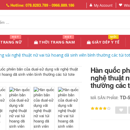
Hotline: 078.8283.789 - 0966.889.186
My Account
Wish
HOT
HOT
MỚI
 TRANG NỮ
THỜI TRANG NAM
GIÀY DÉP Y TẾ
 vải nghệ thuật nữ vai túi hoang dã sinh viên bình thường các túi to
Hàn quốc ph
nghệ thuật n
thường các t
TD-
MÃ SẢN PHẨM: