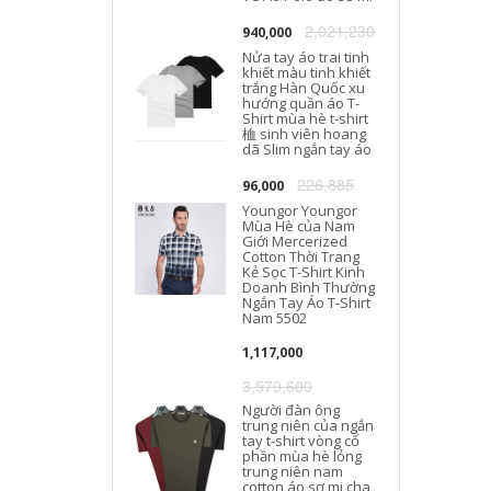
2,021,230
940,000
Nửa tay áo trai tinh
khiết màu tinh khiết
trắng Hàn Quốc xu
hướng quần áo T-
Shirt mùa hè t-shirt
桖 sinh viên hoang
dã Slim ngắn tay áo
226,885
96,000
Youngor Youngor
Mùa Hè của Nam
Giới Mercerized
Cotton Thời Trang
Kẻ Sọc T-Shirt Kinh
Doanh Bình Thường
Ngắn Tay Áo T-Shirt
Nam 5502
1,117,000
3,579,600
Người đàn ông
trung niên của ngắn
tay t-shirt vòng cổ
phần mùa hè lỏng
trung niên nam
cotton áo sơ mi cha