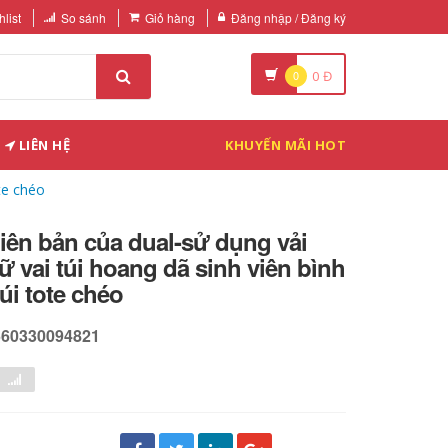
list
So sánh
Giỏ hàng
Đăng nhập / Đăng ký
0
0
Đ
LIÊN HỆ
KHUYẾN MÃI HOT
te chéo
iên bản của dual-sử dụng vải
ữ vai túi hoang dã sinh viên bình
úi tote chéo
560330094821