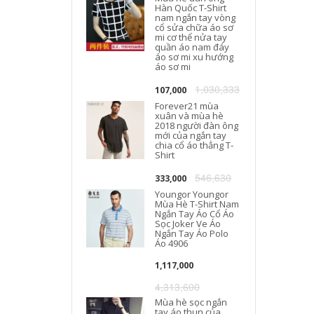
Hàn Quốc T-Shirt
nam ngắn tay vòng
cổ sửa chữa áo sơ
mi cơ thể nửa tay
quần áo nam đáy
áo sơ mi xu hướng
áo sơ mi
1,030,333
107,000
Forever21 mùa
xuân và mùa hè
2018 người đàn ông
mới của ngắn tay
chia cổ áo thẳng T-
Shirt
546,630
333,000
Youngor Youngor
Mùa Hè T-Shirt Nam
Ngắn Tay Áo Cổ Áo
Sọc Joker Ve Áo
Ngắn Tay Áo Polo
Áo 4906
1,117,000
4,313,600
Mùa hè sọc ngắn
tay áo thun của