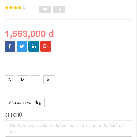
1,563,000 đ
:
S
M
L
XL
:
Màu xanh và trắng
GHI CHÚ