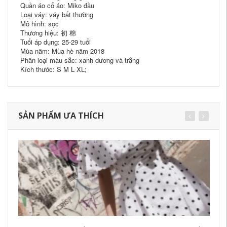
Quần áo cổ áo: Miko đầu
Loại váy: váy bất thường
Mô hình: sọc
Thương hiệu: 初 棉
Tuổi áp dụng: 25-29 tuổi
Mùa năm: Mùa hè năm 2018
Phân loại màu sắc: xanh dương và trắng
Kích thước: S M L XL;
SẢN PHẨM ƯA THÍCH