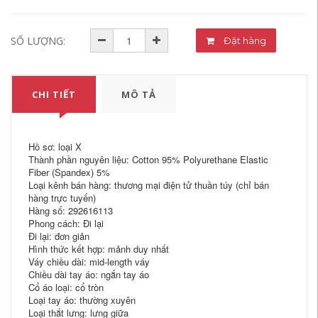
SỐ LƯỢNG:
Đặt hàng
CHI TIẾT
MÔ TẢ
Hồ sơ: loại X
Thành phần nguyên liệu: Cotton 95% Polyurethane Elastic
Fiber (Spandex) 5%
Loại kênh bán hàng: thương mại điện tử thuần túy (chỉ bán
hàng trực tuyến)
Hàng số: 292616113
Phong cách: Đi lại
Đi lại: đơn giản
Hình thức kết hợp: mảnh duy nhất
Váy chiều dài: mid-length váy
Chiều dài tay áo: ngắn tay áo
Cổ áo loại: cổ tròn
Loại tay áo: thường xuyên
Loại thắt lưng: lưng giữa