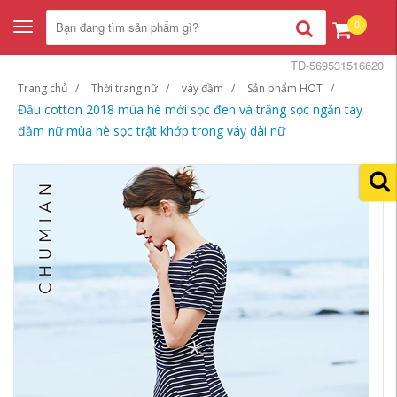
0
Toggle
navigation
TD-569531516620
Trang chủ
Thời trang nữ
váy đầm
Sản phẩm HOT
Đầu cotton 2018 mùa hè mới sọc đen và trắng sọc ngắn tay
đầm nữ mùa hè sọc trật khớp trong váy dài nữ