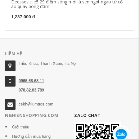
Deessesicile5 29 điểm sóng mới lá sen ngọt ngào từ cổ
Xu
áo quây bông đầm
Ph
(Ă
1,237,000 đ
1,
LIÊN HỆ
Triều Khúc, Thanh Xuân, Hà Nội
0965.68.68.11
078.82.83.789
cskh@lumtics.com
NGHIENSHOPPING.COM
ZALO CHAT
Giới thiệu
Hướng dẫn mua hàng