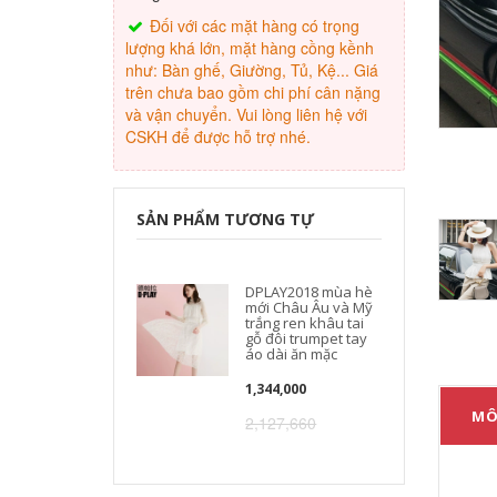
Đối với các mặt hàng có trọng
lượng khá lớn, mặt hàng cồng kềnh
như: Bàn ghế, Giường, Tủ, Kệ... Giá
trên chưa bao gồm chi phí cân nặng
và vận chuyển. Vui lòng liên hệ với
CSKH để được hỗ trợ nhé.
SẢN PHẨM TƯƠNG TỰ
DPLAY2018 mùa hè
mới Châu Âu và Mỹ
trắng ren khâu tai
gỗ đôi trumpet tay
áo dài ăn mặc
1,344,000
MÔ
2,127,660