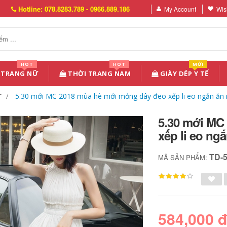
Hotline: 078.8283.789 - 0966.889.186
My Account
Wish
HOT
HOT
MỚI
 TRANG NỮ
THỜI TRANG NAM
GIÀY DÉP Y TẾ
5.30 mới MC 2018 mùa hè mới mỏng dây đeo xếp li eo ngắn ăn
T
5.30 mới MC
xếp li eo n
TD-
MÃ SẢN PHẨM:
584,000 