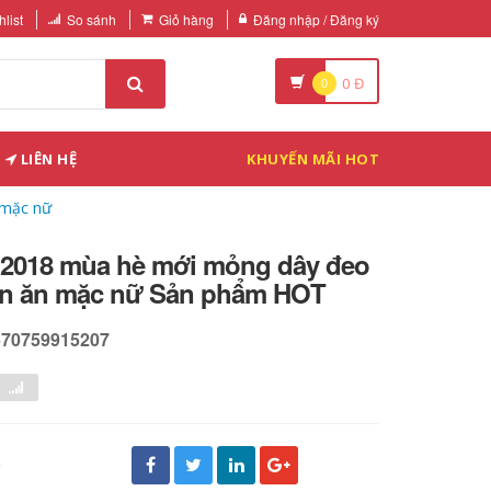
list
So sánh
Giỏ hàng
Đăng nhập / Đăng ký
0
0
Đ
LIÊN HỆ
KHUYẾN MÃI HOT
 mặc nữ
 2018 mùa hè mới mỏng dây đeo
gắn ăn mặc nữ Sản phẩm HOT
570759915207
đ