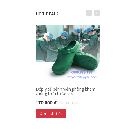
HOT DEALS
Dép y tế bệnh viện phòng khám
chống trơn trượt tốt
Dép sandal y tế
Dép phòng thí 
170.000 đ
200.000 đ
160.000 đ
18
Xem chi tiết
Xem chi tiết