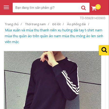
0
Toggle
navigation
TD-559281433903
Trang chủ
Thời trang nam
Đồ lót
Áo phông dài
Mùa xuân và mùa thu thanh niên xu hướng dài tay t-shirt nam
mùa thu quần áo trên quần áo nam mùa thu mỏng áo len sinh
viên mặc