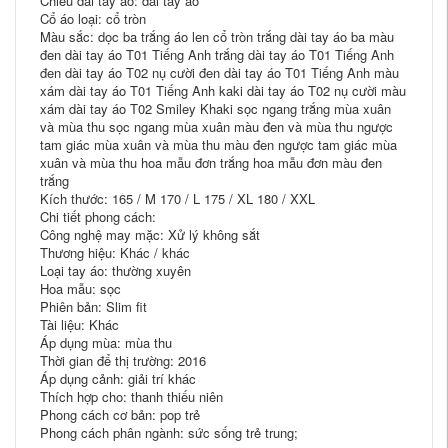
Chiều dài tay áo: dài tay áo
Cổ áo loại: cổ tròn
Màu sắc: dọc ba trắng áo len cổ tròn trắng dài tay áo ba màu
đen dài tay áo T01 Tiếng Anh trắng dài tay áo T01 Tiếng Anh
đen dài tay áo T02 nụ cười đen dài tay áo T01 Tiếng Anh màu
xám dài tay áo T01 Tiếng Anh kaki dài tay áo T02 nụ cười màu
xám dài tay áo T02 Smiley Khaki sọc ngang trắng mùa xuân
và mùa thu sọc ngang mùa xuân màu đen và mùa thu ngược
tam giác mùa xuân và mùa thu màu đen ngược tam giác mùa
xuân và mùa thu hoa mẫu đơn trắng hoa mẫu đơn màu đen
trắng
Kích thước: 165 / M 170 / L 175 / XL 180 / XXL
Chi tiết phong cách:
Công nghệ may mặc: Xử lý không sắt
Thương hiệu: Khác / khác
Loại tay áo: thường xuyên
Hoa mẫu: sọc
Phiên bản: Slim fit
Tài liệu: Khác
Áp dụng mùa: mùa thu
Thời gian để thị trường: 2016
Áp dụng cảnh: giải trí khác
Thích hợp cho: thanh thiếu niên
Phong cách cơ bản: pop trẻ
Phong cách phân ngành: sức sống trẻ trung;