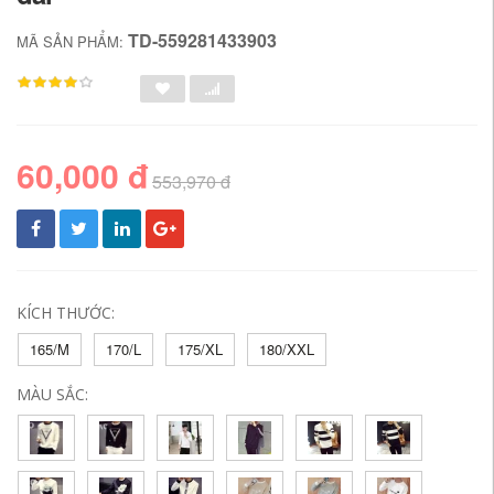
TD-559281433903
MÃ SẢN PHẨM:
60,000 đ
553,970 đ
KÍCH THƯỚC:
165/M
170/L
175/XL
180/XXL
MÀU SẮC: