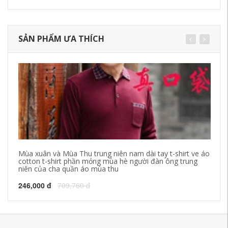
SẢN PHẨM ƯA THÍCH
Mùa xuân và Mùa Thu trung niên nam dài tay t-shirt ve áo
Tr
cotton t-shirt phần mỏng mùa hè người đàn ông trung
hè
niên của cha quần áo mùa thu
da
246,000 đ
709,760 đ
38