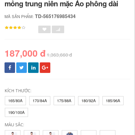
mỏng trung niên mặc Áo phông dài
TD-565176985434
MÃ SẢN PHẨM:
187,000 đ
1,363,660 đ
KÍCH THƯỚC:
165/80A
170/84A
175/88A
180/92A
185/96A
190/100A
MÀU SẮC: