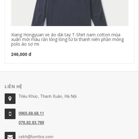
Xiang Hongyuan ve áo dài tay T-Shirt nam cotton mùa
Ba
xuân mới màu rắn lỏng lòng từ bi thanh niên phần mỏng
mù
polo áo sơ mi
12
246,000 đ
LIÊN HỆ
Triều Khúc, Thanh Xuân, Hà Nội
0965.68.68.11
078.82.83.789
cskh@lumtics.com