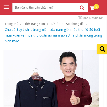
0
Toggle
navigation
TD-565176985434
Trang chủ
Thời trang nam
Đồ lót
Áo phông dài
Cha dài tay t-shirt trung niên của nam giới mùa thu 40-50 tuổi
mùa xuân và mùa thu quần áo nam áo sơ mi phần mỏng trung
niên mặc