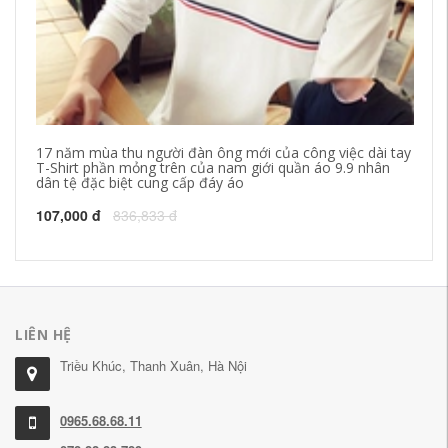
17 năm mùa thu người đàn ông mới của công việc dài tay
Mù
T-Shirt phần mỏng trên của nam giới quần áo 9.9 nhân
na
dân tệ đặc biệt cung cấp đáy áo
áo
107,000 đ
836,833 đ
60
LIÊN HỆ
Triều Khúc, Thanh Xuân, Hà Nội
0965.68.68.11