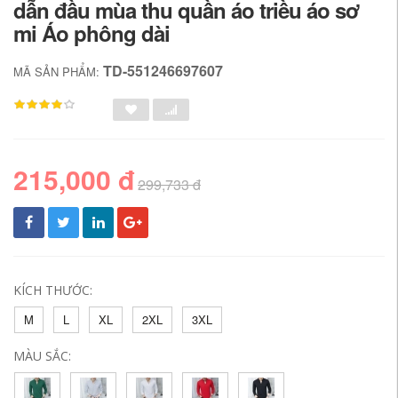
dẫn đầu mùa thu quần áo triều áo sơ
mi Áo phông dài
TD-551246697607
MÃ SẢN PHẨM:
215,000 đ
299,733 đ
KÍCH THƯỚC:
M
L
XL
2XL
3XL
MÀU SẮC: