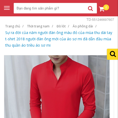
0
Toggle
navigation
TD-551246697607
Trang chủ
Thời trang nam
Đồ lót
Áo phông dài
Sự ra đời của năm người đàn ông màu đỏ của mùa thu dài tay
t-shirt 2018 người đàn ông mới của áo sơ mi đã dẫn đầu mùa
thu quần áo triều áo sơ mi