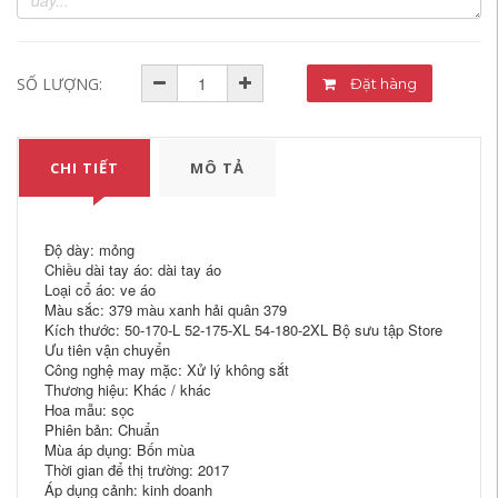
SỐ LƯỢNG:
Đặt hàng
CHI TIẾT
MÔ TẢ
Độ dày: mỏng
Chiều dài tay áo: dài tay áo
Loại cổ áo: ve áo
Màu sắc: 379 màu xanh hải quân 379
Kích thước: 50-170-L 52-175-XL 54-180-2XL Bộ sưu tập Store
Ưu tiên vận chuyển
Công nghệ may mặc: Xử lý không sắt
Thương hiệu: Khác / khác
Hoa mẫu: sọc
Phiên bản: Chuẩn
Mùa áp dụng: Bốn mùa
Thời gian để thị trường: 2017
Áp dụng cảnh: kinh doanh