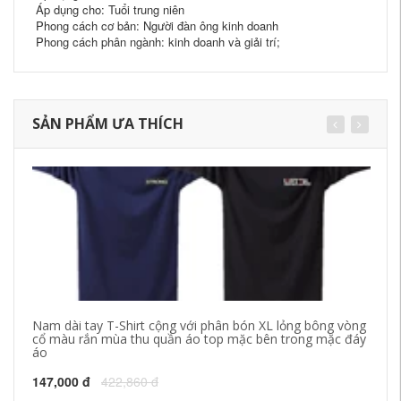
Áp dụng cho: Tuổi trung niên
Phong cách cơ bản: Người đàn ông kinh doanh
Phong cách phân ngành: kinh doanh và giải trí;
SẢN PHẨM ƯA THÍCH
Nam dài tay T-Shirt cộng với phân bón XL lỏng bông vòng
Ph
cổ màu rắn mùa thu quần áo top mặc bên trong mặc đáy
XL
áo
29
147,000 đ
422,860 đ