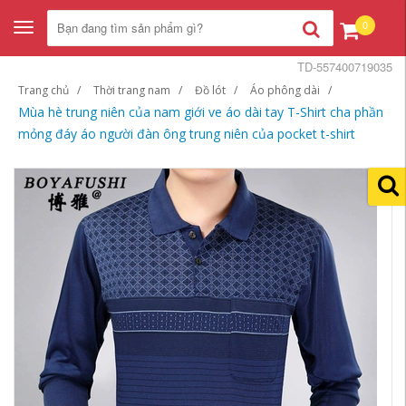
0
Toggle
navigation
TD-557400719035
Trang chủ
Thời trang nam
Đồ lót
Áo phông dài
Mùa hè trung niên của nam giới ve áo dài tay T-Shirt cha phần
mỏng đáy áo người đàn ông trung niên của pocket t-shirt