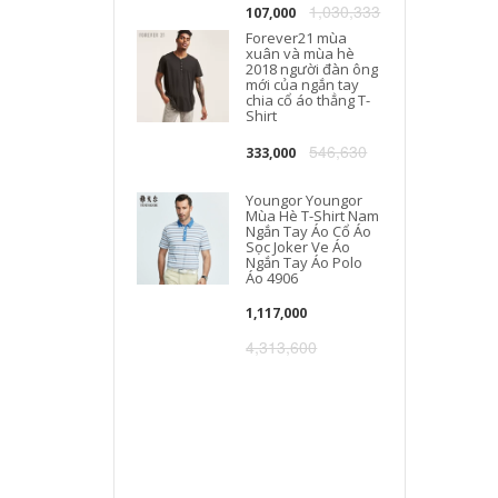
1,030,333
107,000
Forever21 mùa
xuân và mùa hè
2018 người đàn ông
mới của ngắn tay
chia cổ áo thẳng T-
Shirt
546,630
333,000
Youngor Youngor
Mùa Hè T-Shirt Nam
Ngắn Tay Áo Cổ Áo
Sọc Joker Ve Áo
Ngắn Tay Áo Polo
Áo 4906
1,117,000
4,313,600