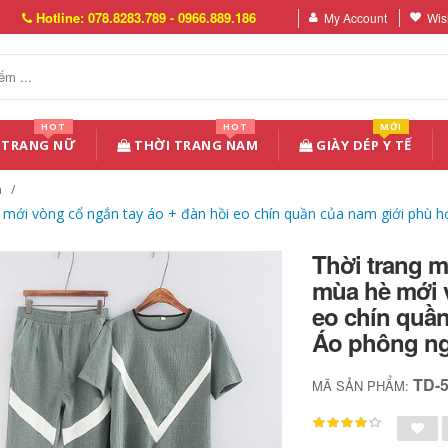
Hotline: 078.8283.789 - 0966.889.186
My Account
Wish
HOT
HOT
MỚI
 TRANG NỮ
THỜI TRANG NAM
GIÀY DÉP Y TẾ
n
mới vòng cổ ngắn tay áo + đàn hồi eo chín quần của nam giới phù hợ
Thời trang m
mùa hè mới v
eo chín quần
Áo phông n
TD-
MÃ SẢN PHẨM: