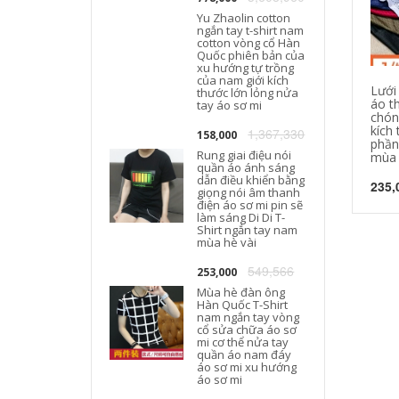
Yu Zhaolin cotton
ngắn tay t-shirt nam
cotton vòng cổ Hàn
T
Quốc phiên bản của
xu hướng tự trồng
của nam giới kích
Lưới
thước lớn lỏng nửa
áo t
tay áo sơ mi
chón
kích
1,367,330
158,000
phần
Rung giai điệu nói
mùa h
quần áo ánh sáng
dẫn điều khiển bằng
235,
giọng nói âm thanh
điện áo sơ mi pin sẽ
làm sáng Di Di T-
Shirt ngắn tay nam
mùa hè vài
549,566
253,000
Mùa hè đàn ông
Hàn Quốc T-Shirt
nam ngắn tay vòng
cổ sửa chữa áo sơ
mi cơ thể nửa tay
quần áo nam đáy
áo sơ mi xu hướng
áo sơ mi