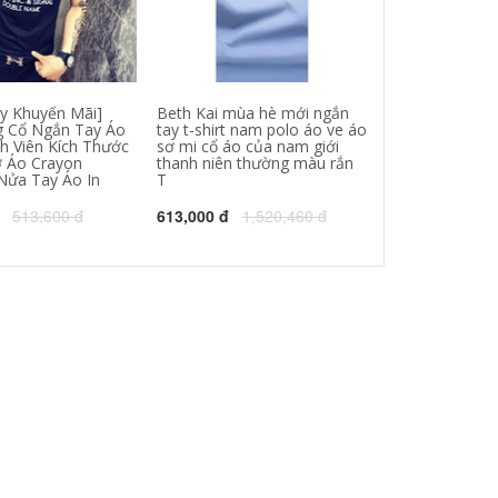
y Khuyến Mãi]
Beth Kai mùa hè mới ngắn
Nhanh tay net
 Cổ Ngắn Tay Áo
tay t-shirt nam polo áo ve áo
điểm yang Qing
nh Viên Kích Thước
sơ mi cổ áo của nam giới
với các cặp vợ
 Áo Crayon
thanh niên thường màu rắn
hình t-shirts bạ
Nửa Tay Áo In
T
thương thêu ng
dịch vụ
513,600 đ
613,000 đ
1,520,460 đ
106,000 đ
665