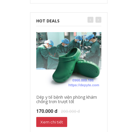
HOT DEALS
Dép y tế bệnh viện phòng khám
chống trơn trượt tốt
Dép sandal y tế
Dép phòng thí 
170.000 đ
200.000 đ
160.000 đ
18
Xem chi tiết
Xem chi tiết