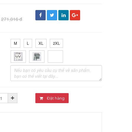
đ
271,016 đ
M
L
XL
2XL
Đặt hàng