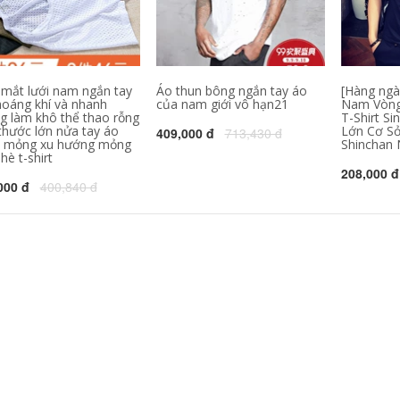
Forever21
t-shirt tùy chỉnh văn
hóa công ty áo sơ
mi làm việc quần áo
546,630
302,000
quảng cáo áo sơ mi
inh khiết trắng T-
in diy ngắn tay đồng
Shirt nam giới và
phục đội
phụ nữ ngắn tay
 mắt lưới nam ngắn tay
Áo thun bông ngắn tay áo
[Hàng ngà
màu rắn t-shirt nửa
343,130
158,000
hoáng khí và nhanh
của nam giới vô hạn21
Nam Vòng
tay cotton trống cơ
g làm khô thể thao rỗng
T-Shirt Si
sở quảng cáo áo
C9 Cloud9 đội ngũ
mùa xuân và mùa
 thước lớn nửa tay áo
dịch vụ chính thức
Lớn Cơ Sở
409,000 đ
713,430 đ
hè mùa thu cổ tròn
League Of Legends
 mỏng xu hướng mỏng
Shinchan 
e-đội thể thao
è t-shirt
cotton ngắn tay tấm
324,780
208,000 đ
60,000
vải liệm Jedi T-Shirt
000 đ
400,840 đ
Jiu Mu Wang Nam
nam
Ngắn Tay Áo T-Shirt
2018 Mùa Hè Mới
1,118,000
Thoải Mái Slim
Thanh Niên của
1,367,330
Nam Giới Rắn Màu
Ve Áo Polo áo sơ mi
Mùa hè Ai Meng Te
Jiao 100% lụa ngắn
tay T-Shirt trung
2,021,230
940,000
niên cha kích thước
Nửa tay áo trai tinh
lớn băng lụa nam
khiết màu tinh khiết
màu rắn T-Shirt
trắng Hàn Quốc xu
hướng quần áo T-
2,881,660
510,000
Shirt mùa hè t-shirt
桖 sinh viên hoang
Hồng Kông phong
dã Slim ngắn tay áo
cách văn học xu