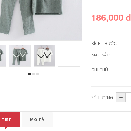
186,000 
KÍCH THƯỚC:
MÀU SẮC:
GHI CHÚ
Mùa hè sọc ngắn
Người đàn ông
tay áo thun của
trung niên của ngắn
nam giới phù hợp
tay t-shirt vòng cổ
với phiên bản Hàn
phần mùa hè lỏng
Quốc của xu hướng
trung niên nam
SỐ LƯỢNG:
giản dị hoang dã
cotton áo sơ mi cha
đẹp trai áo polo ve
cha nạp
áo bộ quần áo
636,360
246,000
980,330
576,000
 TIẾT
MÔ TẢ
Mark Huafei nam
Áo phông nam có
2018 mùa hè băng