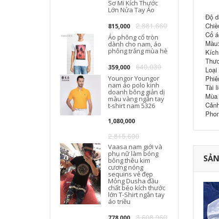
Sơ Mi Kích Thước
Lớn Nửa Tay Áo
Độ d
2,881,660
Chiề
815,000
Cổ áo
Áo phông cổ tròn
Màu:
dành cho nam, áo
phông trắng mùa hè
Kích
Thươn
640,030
359,000
Loại
Youngor Youngor
Phiê
nam áo polo kinh
Tài l
doanh bông giản dị
Mùa 
màu vàng ngắn tay
Cảnh
t-shirt nam 5326
Phon
1,080,000
2,815,600
Vaasa nam giới và
phụ nữ làm bóng
SẢN
bông thêu kim
cương nóng
sequins vẻ đẹp
Mỏng Dusha đầu
chất béo kích thước
lớn T-Shirt ngắn tay
áo triều
3,608,960
778,000