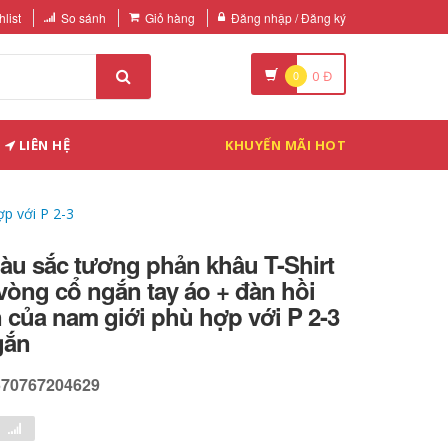
list
So sánh
Giỏ hàng
Đăng nhập / Đăng ký
0
0
Đ
LIÊN HỆ
KHUYẾN MÃI HOT
p với P 2-3
àu sắc tương phản khâu T-Shirt
òng cổ ngắn tay áo + đàn hồi
 của nam giới phù hợp với P 2-3
gắn
570767204629