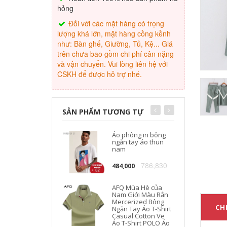
hỏng
Đối với các mặt hàng có trọng
lượng khá lớn, mặt hàng cồng kềnh
như: Bàn ghế, Giường, Tủ, Kệ... Giá
trên chưa bao gồm chi phí cân nặng
và vận chuyển. Vui lòng liên hệ với
CSKH để được hỗ trợ nhé.
SẢN PHẨM TƯƠNG TỰ
Áo phông in bông
ngắn tay áo thun
nam
786,830
484,000
AFQ Mùa Hè của
Nam Giới Màu Rắn
Mercerized Bông
CHI
Ngắn Tay Áo T-Shirt
Casual Cotton Ve
Áo T-Shirt POLO Áo