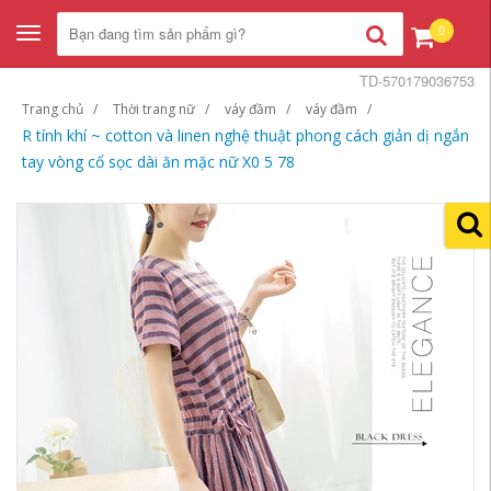
0
Toggle
navigation
TD-570179036753
Trang chủ
Thời trang nữ
váy đầm
váy đầm
R tính khí ~ cotton và linen nghệ thuật phong cách giản dị ngắn
tay vòng cổ sọc dài ăn mặc nữ X0 5 78