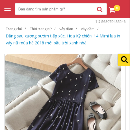
0
Toggle
navigation
TD-568079485246
Trang chủ
Thời trang nữ
váy đầm
váy đầm
Đằng sau xương bướm tiếp xúc, Hoa Kỳ chiên! 14 Mimi lụa in
váy nữ mùa hè 2018 mới bầu trời xanh nhà