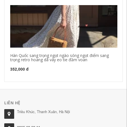
Hàn Quốc sang trọng ngọt ngào sóng ngọt điểm sang
Tí
trọng retro hoang dã váy eo tie đầm voan
đầ
352,000 đ
1,
LIÊN HỆ
Triều Khúc, Thanh Xuân, Hà Nội