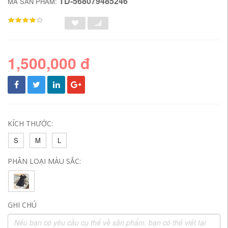
TD-568079485246
MÃ SẢN PHẨM:
1,500,000 đ
KÍCH THƯỚC:
S
M
L
PHÂN LOẠI MÀU SẮC:
GHI CHÚ