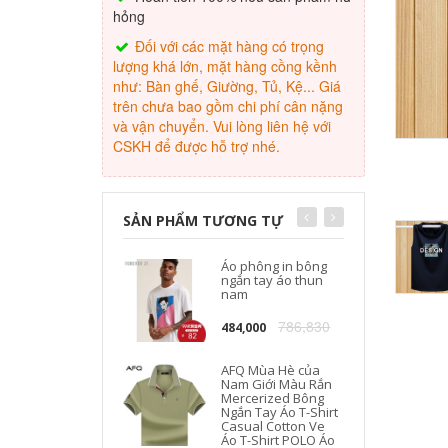
hỏng
Đối với các mặt hàng có trọng
lượng khá lớn, mặt hàng cồng kềnh
như: Bàn ghế, Giường, Tủ, Kệ... Giá
trên chưa bao gồm chi phí cân nặng
và vận chuyển. Vui lòng liên hệ với
CSKH để được hỗ trợ nhé.
SẢN PHẨM TƯƠNG TỰ
Áo phông in bông
ngắn tay áo thun
nam
786,830
484,000
AFQ Mùa Hè của
Nam Giới Màu Rắn
Mercerized Bông
Ngắn Tay Áo T-Shirt
Casual Cotton Ve
Áo T-Shirt POLO Áo