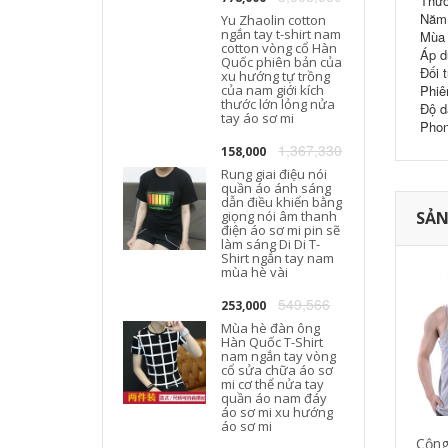
Thươ
Năm 
Yu Zhaolin cotton
ngắn tay t-shirt nam
Mùa 
cotton vòng cổ Hàn
Áp d
T
Quốc phiên bản của
Đối 
xu hướng tự trồng
của nam giới kích
Phiê
thước lớn lỏng nửa
Độ d
tay áo sơ mi
Phon
1,367,330
158,000
Rung giai điệu nói
quần áo ánh sáng
dẫn điều khiển bằng
giọng nói âm thanh
SẢN
điện áo sơ mi pin sẽ
làm sáng Di Di T-
Shirt ngắn tay nam
mùa hè vài
549,566
253,000
Mùa hè đàn ông
Hàn Quốc T-Shirt
nam ngắn tay vòng
cổ sửa chữa áo sơ
mi cơ thể nửa tay
quần áo nam đáy
áo sơ mi xu hướng
áo sơ mi
Cộng