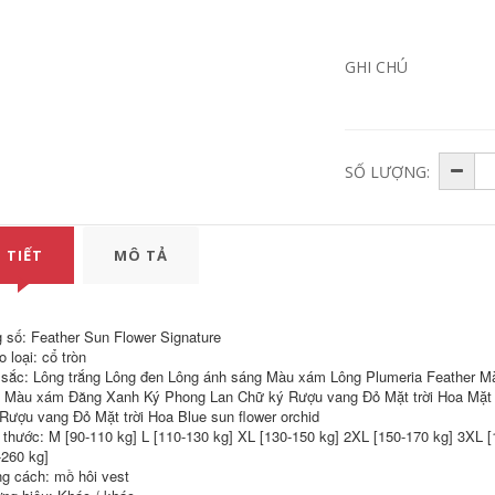
cổ, áo phông thời
thanh oxy ngắn tay
trang hè cộc tay
t-shirt nam t-shirt
Hàn Quốc phiên
bản của các xu
1,293,930
782,000
GHI CHÚ
hướng của nửa tay
Thiết kế tương phản
quần áo
của nam giới ngắn
tay áo T-Shirt
1,352,650
694,000
Forever21
Youngor Youngor
mùa hè nam áo sơ
640,030
359,000
SỐ LƯỢNG:
mi polo nam sọc
Áo thun nam ngắn
ngắn tay của nam
tay áo bông
giới kinh doanh
bình thường T-Shirt
nam 5589
640,030
359,000
 TIẾT
MÔ TẢ
1,024,000
VICUTU Nam Ngắn
Tay Áo Cotton Silk
3,182,600
Blend T-Shirt Kinh
Doanh Bình Thường
World Cup Brazil
 số: Feather Sun Flower Signature
Ve Áo Màu Rắn Ve
Argentina Đức Bồ
 loại: cổ tròn
Áo T-Shirt
Đào Nha Anh Pháp
sắc: Lông trắng Lông đen Lông ánh sáng Màu xám Lông Plumeria Feather 
LOGO Ngắn Tay Áo
Bông Vòng Cổ T-
 Màu xám Đăng Xanh Ký Phong Lan Chữ ký Rượu vang Đỏ Mặt trời Hoa Mặt tr
1,733,000
Shirt
Rượu vang Đỏ Mặt trời Hoa Blue sun flower orchid
7,666,600
 thước: M [90-110 kg] L [110-130 kg] XL [130-150 kg] 2XL [150-170 kg] 3XL 
506,260
243,000
Quần cotton nam
-260 kg]
giới ngụy trang in áo
Tùy chỉnh vòng cổ
g cách: mồ hôi vest
thun ngắn tay áo
khô nhanh quần áo