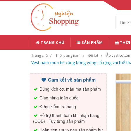
TRANG CHỦ
SẢN PHẨM
THỜI
Trang chủ
Thời trang nam
Đồ lót
Áo vest cotton
Vest nam mùa hè căng bông vòng cổ rộng vai thể thao
Cam kết về sản phẩm
Đúng kích cỡ, mẫu mã sản phẩm
Giao hàng toàn quốc
Được kiểm tra hàng
Hỗ trợ thanh toán khi nhận hàng
(COD) - Tùy từng sản phẩm
Hoàn tiền 100% nếu sản phẩm hư