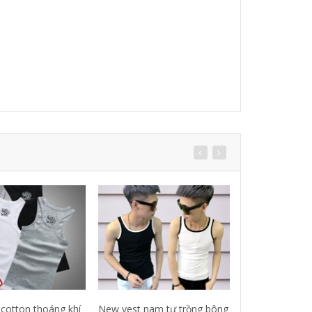
cotton thoáng khí
New vest nam tự trồng bông
Người đàn ông 