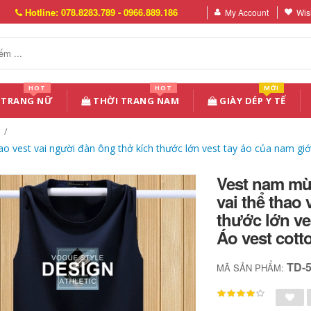
Hotline: 078.8283.789 - 0966.889.186
My Account
Wish
HOT
HOT
MỚI
 TRANG NỮ
THỜI TRANG NAM
GIÀY DÉP Y TẾ
 vest vai người đàn ông thở kích thước lớn vest tay áo của nam giới
Vest nam mù
vai thể thao
thước lớn ve
Áo vest cott
TD-
MÃ SẢN PHẨM: