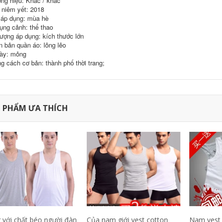
ng hiệu: Khác / khác
Forever21
t-shirt tùy chỉnh văn
niêm yết: 2018
hóa công ty áo sơ
mi làm việc quần áo
áp dụng: mùa hè
546,630
302,000
quảng cáo áo sơ mi
ụng cảnh: thể thao
inh khiết trắng T-
in diy ngắn tay đồng
tượng áp dụng: kích thước lớn
Shirt nam giới và
phục đội
phụ nữ ngắn tay
n bản quần áo: lỏng lẻo
màu rắn t-shirt nửa
343,130
ày: mỏng
158,000
tay cotton trống cơ
g cách cơ bản: thành phố thời trang;
sở quảng cáo áo
C9 Cloud9 đội ngũ
mùa xuân và mùa
dịch vụ chính thức
hè mùa thu cổ tròn
League Of Legends
e-đội thể thao
cotton ngắn tay tấm
324,780
60,000
vải liệm Jedi T-Shirt
Jiu Mu Wang Nam
 PHẨM ƯA THÍCH
nam
Ngắn Tay Áo T-Shirt
2018 Mùa Hè Mới
1,118,000
Thoải Mái Slim
Thanh Niên của
1,367,330
Nam Giới Rắn Màu
Ve Áo Polo áo sơ mi
Mùa hè Ai Meng Te
Jiao 100% lụa ngắn
tay T-Shirt trung
2,021,230
940,000
niên cha kích thước
Nửa tay áo trai tinh
lớn băng lụa nam
khiết màu tinh khiết
màu rắn T-Shirt
trắng Hàn Quốc xu
hướng quần áo T-
2,881,660
510,000
Shirt mùa hè t-shirt
桖 sinh viên hoang
Hồng Kông phong
dã Slim ngắn tay áo
cách văn học xu
 với chất béo người đàn
Của nam giới vest cotton
Nam vest 