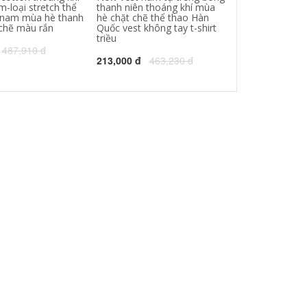
m-loại stretch thể
thanh niên thoáng khí mùa
với phân bón đ
 nam mùa hè thanh
hè chặt chẽ thể thao Hàn
mùa hè quần á
 chẽ màu rắn
Quốc vest không tay t-shirt
cotton in vest
triều
mô hình trang 
487,910 đ
213,000 đ
463,230 đ
155,000 đ
379