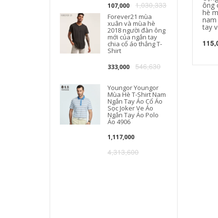
1,030,333
ông 
107,000
hè m
Forever21 mùa
nam 
xuân và mùa hè
tay v
2018 người đàn ông
mới của ngắn tay
115,
chia cổ áo thẳng T-
Shirt
546,630
333,000
Youngor Youngor
Mùa Hè T-Shirt Nam
Ngắn Tay Áo Cổ Áo
Sọc Joker Ve Áo
Ngắn Tay Áo Polo
Áo 4906
1,117,000
4,313,600