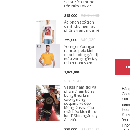
Sơ Mi Kích Thước
Lớn Nửa Tay Áo
2,881,660
815,000
Áo phông cổ tròn
dành cho nam, áo
phông trắng mùa hè
640,030
359,000
Youngor Youngor
nam áo polo kinh
doanh bông giản dị
màu vàng ngắn tay
t-shirt nam 5326
CHI
1,080,000
2,815,600
Vaasa nam giới và
Hàng
phụ nữ làm bóng
Cổ áo
bông thêu kim
Màu 
cương nóng
sequins vẻ đẹp
sáng
Mỏng Dusha đầu
Hoa 
chất béo kích thước
Kích
lớn T-Shirt ngắn tay
áo triều
[230
Phon
3,608,960
778,000