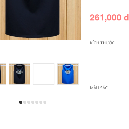
261,000 
KÍCH THƯỚC:
Mùa hè sọc ngắn
Người đàn ông
tay áo thun của
trung niên của ngắn
nam giới phù hợp
tay t-shirt vòng cổ
MÀU SẮC:
với phiên bản Hàn
phần mùa hè lỏng
Quốc của xu hướng
trung niên nam
giản dị hoang dã
cotton áo sơ mi cha
đẹp trai áo polo ve
cha nạp
áo bộ quần áo
636,360
246,000
980,330
576,000
Mark Huafei nam
Áo phông nam có
2018 mùa hè băng