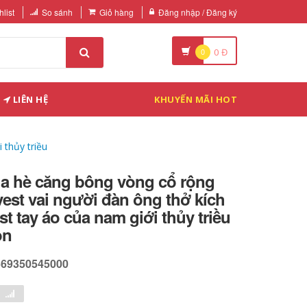
list
So sánh
Giỏ hàng
Đăng nhập / Đăng ký
0
0
Đ
LIÊN HỆ
KHUYẾN MÃI HOT
 thủy triều
a hè căng bông vòng cổ rộng
 vest vai người đàn ông thở kích
st tay áo của nam giới thủy triều
on
569350545000