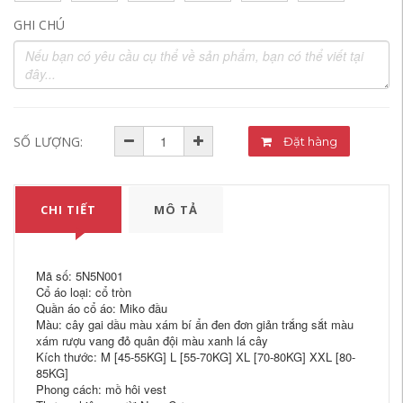
GHI CHÚ
SỐ LƯỢNG:
Đặt hàng
CHI TIẾT
MÔ TẢ
Mã số: 5N5N001
Cổ áo loại: cổ tròn
Quần áo cổ áo: Miko đầu
Màu: cây gai dầu màu xám bí ẩn đen đơn giản trắng sắt màu
xám rượu vang đỏ quân đội màu xanh lá cây
Kích thước: M [45-55KG] L [55-70KG] XL [70-80KG] XXL [80-
85KG]
Phong cách: mồ hôi vest