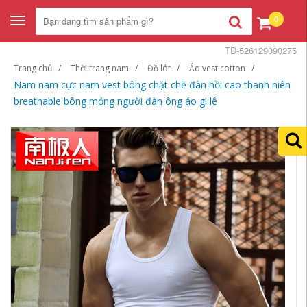
0
Toggle
navigation
TD-526129090275
Trang chủ
Thời trang nam
Đồ lót
Áo vest cotton
Nam nam cực nam vest bông chặt chẽ đàn hồi cao thanh niên
breathable bông mỏng người đàn ông áo gi lê