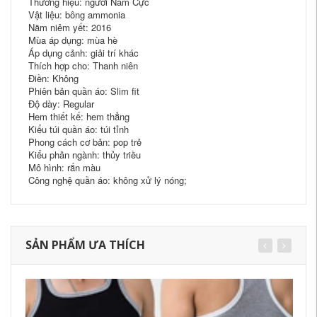
Thương hiệu: người Nam Cực
Vật liệu: bông ammonia
Năm niêm yết: 2016
Mùa áp dụng: mùa hè
Áp dụng cảnh: giải trí khác
Thích hợp cho: Thanh niên
Điền: Không
Phiên bản quần áo: Slim fit
Độ dày: Regular
Hem thiết kế: hem thẳng
Kiểu túi quần áo: túi tỉnh
Phong cách cơ bản: pop trẻ
Kiểu phân ngành: thủy triều
Mô hình: rắn màu
Công nghệ quần áo: không xử lý nóng;
SẢN PHẨM ƯA THÍCH