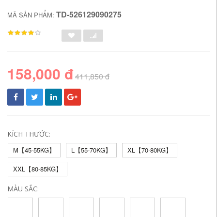
TD-526129090275
MÃ SẢN PHẨM:
158,000 đ
411,850 đ
KÍCH THƯỚC:
M【45-55KG】
L【55-70KG】
XL【70-80KG】
XXL【80-85KG】
MÀU SẮC: