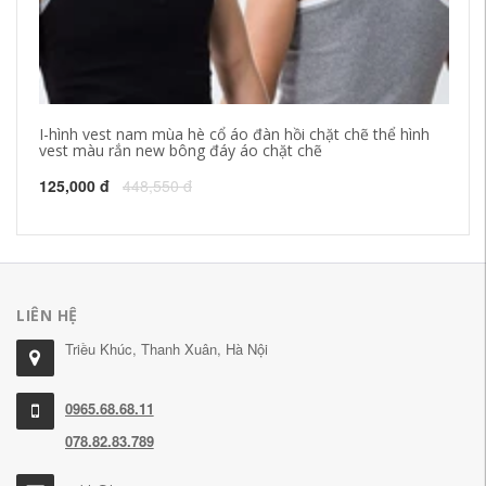
I-hình vest nam mùa hè cổ áo đàn hồi chặt chẽ thể hình
Bố
vest màu rắn new bông đáy áo chặt chẽ
ve
125,000 đ
448,550 đ
99
LIÊN HỆ
Triều Khúc, Thanh Xuân, Hà Nội
0965.68.68.11
078.82.83.789