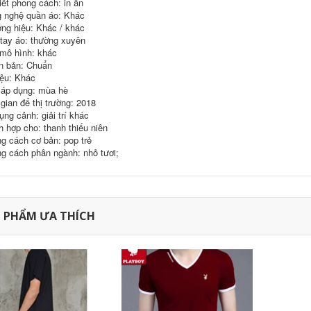
iết phong cách: in ấn
Forever21
t-shirt tùy chỉnh văn
hóa công ty áo sơ
 nghệ quần áo: Khác
mi làm việc quần áo
546,630
ng hiệu: Khác / khác
302,000
quảng cáo áo sơ mi
 tay áo: thường xuyên
inh khiết trắng T-
in diy ngắn tay đồng
mô hình: khác
Shirt nam giới và
phục đội
phụ nữ ngắn tay
n bản: Chuẩn
màu rắn t-shirt nửa
343,130
158,000
iệu: Khác
tay cotton trống cơ
áp dụng: mùa hè
sở quảng cáo áo
C9 Cloud9 đội ngũ
mùa xuân và mùa
dịch vụ chính thức
 gian để thị trường: 2018
hè mùa thu cổ tròn
League Of Legends
ụng cảnh: giải trí khác
e-đội thể thao
h hợp cho: thanh thiếu niên
cotton ngắn tay tấm
324,780
60,000
g cách cơ bản: pop trẻ
vải liệm Jedi T-Shirt
Jiu Mu Wang Nam
nam
g cách phân ngành: nhỏ tươi;
Ngắn Tay Áo T-Shirt
2018 Mùa Hè Mới
1,118,000
Thoải Mái Slim
Thanh Niên của
1,367,330
Nam Giới Rắn Màu
Ve Áo Polo áo sơ mi
Mùa hè Ai Meng Te
 PHẨM ƯA THÍCH
Jiao 100% lụa ngắn
tay T-Shirt trung
2,021,230
940,000
niên cha kích thước
Nửa tay áo trai tinh
lớn băng lụa nam
khiết màu tinh khiết
màu rắn T-Shirt
trắng Hàn Quốc xu
hướng quần áo T-
2,881,660
510,000
Shirt mùa hè t-shirt
桖 sinh viên hoang
Hồng Kông phong
dã Slim ngắn tay áo
cách văn học xu