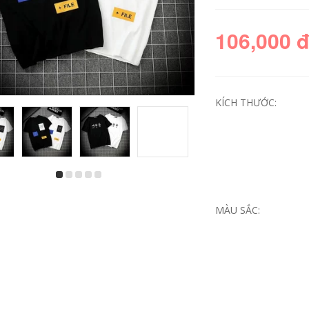
106,000 
KÍCH THƯỚC:
Mùa hè sọc ngắn
Người đàn ông
tay áo thun của
trung niên của ngắn
nam giới phù hợp
tay t-shirt vòng cổ
MÀU SẮC:
với phiên bản Hàn
phần mùa hè lỏng
Quốc của xu hướng
trung niên nam
giản dị hoang dã
cotton áo sơ mi cha
đẹp trai áo polo ve
cha nạp
áo bộ quần áo
636,360
246,000
980,330
576,000
Mark Huafei nam
Áo phông nam có
2018 mùa hè băng