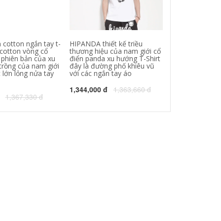
 cotton ngắn tay t-
HIPANDA thiết kế triều
Wolf 2 mùa hè 
 cotton vòng cổ
thương hiệu của nam giới cổ
shirt nam vòng 
phiên bản của xu
điển panda xu hướng T-Shirt
lớn đáy áo hip-
trồng của nam giới
đây là đường phố khiêu vũ
béo vest nửa ta
 lớn lỏng nửa tay
với các ngắn tay áo
6XL
1,344,000 đ
1,363,660 đ
143,000 đ
583
1,367,330 đ