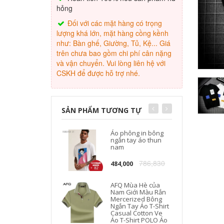
hỏng
Đối với các mặt hàng có trọng
lượng khá lớn, mặt hàng cồng kềnh
như: Bàn ghế, Giường, Tủ, Kệ... Giá
trên chưa bao gồm chi phí cân nặng
và vận chuyển. Vui lòng liên hệ với
CSKH để được hỗ trợ nhé.
SẢN PHẨM TƯƠNG TỰ
Áo phông in bông
ngắn tay áo thun
nam
786,830
484,000
AFQ Mùa Hè của
Nam Giới Màu Rắn
Mercerized Bông
Ngắn Tay Áo T-Shirt
Casual Cotton Ve
Áo T-Shirt POLO Áo