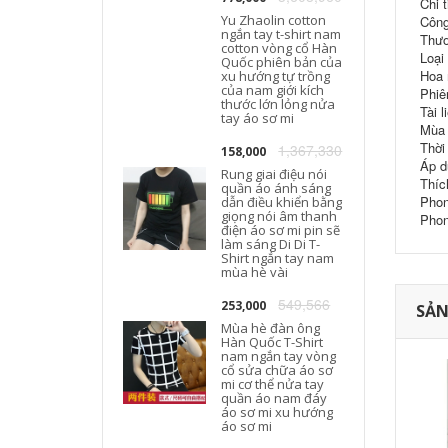
Chi t
Yu Zhaolin cotton
Công
ngắn tay t-shirt nam
Thươ
cotton vòng cổ Hàn
Loại
T
Quốc phiên bản của
Hoa 
xu hướng tự trồng
của nam giới kích
Phiê
thước lớn lỏng nửa
Tài l
tay áo sơ mi
Mùa 
Thời
1,367,330
158,000
Áp d
Rung giai điệu nói
Thíc
quần áo ánh sáng
Phon
dẫn điều khiển bằng
giọng nói âm thanh
Phon
điện áo sơ mi pin sẽ
làm sáng Di Di T-
Shirt ngắn tay nam
mùa hè vài
549,566
253,000
SẢN
Mùa hè đàn ông
Hàn Quốc T-Shirt
nam ngắn tay vòng
cổ sửa chữa áo sơ
mi cơ thể nửa tay
quần áo nam đáy
áo sơ mi xu hướng
áo sơ mi