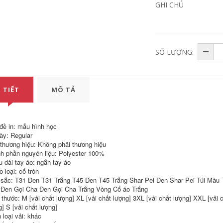
cổ, áo phông thời
thanh oxy ngắn tay
GHI CHÚ
trang hè cộc tay
t-shirt nam t-shirt
Hàn Quốc phiên
bản của các xu
1,293,930
782,000
hướng của nửa tay
Thiết kế tương phản
quần áo
của nam giới ngắn
tay áo T-Shirt
SỐ LƯỢNG:
1,352,650
694,000
Forever21
Youngor Youngor
mùa hè nam áo sơ
640,030
359,000
mi polo nam sọc
Áo thun nam ngắn
ngắn tay của nam
 TIẾT
MÔ TẢ
tay áo bông
giới kinh doanh
bình thường T-Shirt
nam 5589
640,030
359,000
1,024,000
đề in: mẫu hình học
VICUTU Nam Ngắn
ày: Regular
Tay Áo Cotton Silk
3,182,600
Blend T-Shirt Kinh
 thương hiệu: Không phải thương hiệu
Doanh Bình Thường
World Cup Brazil
h phần nguyên liệu: Polyester 100%
Ve Áo Màu Rắn Ve
Argentina Đức Bồ
u dài tay áo: ngắn tay áo
Áo T-Shirt
Đào Nha Anh Pháp
LOGO Ngắn Tay Áo
 loại: cổ tròn
Bông Vòng Cổ T-
1,733,000
sắc: T31 Đen T31 Trắng T45 Đen T45 Trắng Shar Pei Đen Shar Pei Túi Màu 
Shirt
Đen Gọi Cha Đen Gọi Cha Trắng Vòng Cổ áo Trắng
7,666,600
 thước: M [vải chất lượng] XL [vải chất lượng] 3XL [vải chất lượng] XXL [vải c
506,260
243,000
Quần cotton nam
g] S [vải chất lượng]
giới ngụy trang in áo
Tùy chỉnh vòng cổ
 loại vải: khác
thun ngắn tay áo
khô nhanh quần áo