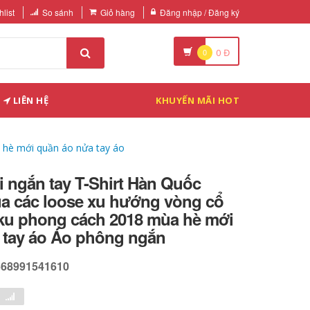
list
So sánh
Giỏ hàng
Đăng nhập / Đăng ký
0
0
Đ
LIÊN HỆ
KHUYẾN MÃI HOT
 hè mới quần áo nửa tay áo
 ngắn tay T-Shirt Hàn Quốc
ủa các loose xu hướng vòng cổ
ku phong cách 2018 mùa hè mới
 tay áo Áo phông ngắn
568991541610