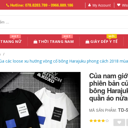
Hotline: 078.8283.789 - 0966.889.186
My Account
Wish
HOT
HOT
MỚI
 TRANG NỮ
THỜI TRANG NAM
GIÀY DÉP Y TẾ
n
 của các loose xu hướng vòng cổ bông Harajuku phong cách 2018 mùa
Của nam giới
phiên bản c
bông Haraju
quần áo nửa
TD-
MÃ SẢN PHẨM: