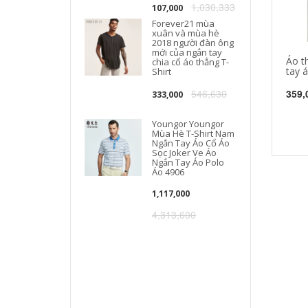
1,030,333
107,000
Forever21 mùa
xuân và mùa hè
2018 người đàn ông
mới của ngắn tay
Áo t
chia cổ áo thẳng T-
tay 
Shirt
546,630
359,
333,000
Youngor Youngor
Mùa Hè T-Shirt Nam
Ngắn Tay Áo Cổ Áo
Sọc Joker Ve Áo
Ngắn Tay Áo Polo
Áo 4906
1,117,000
4,313,600