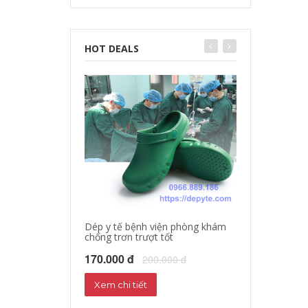
HOT DEALS
Dép y tế bệnh viện phòng khám
chống trơn trượt tốt
Dép sandal y tế
Dép phòng thí 
170.000 đ
200.000 đ
160.000 đ
18
Xem chi tiết
Xem chi tiết