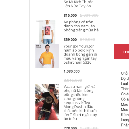
Sơ Mi Kích Thước
Lớn Nửa Tay Áo
2,881,660
815,000
Áo phông cổ tròn
dành cho nam, áo
phông trắng mùa hè
640,030
359,000
Youngor Youngor
nam áo polo kinh
CHI
doanh bông giản dị
màu vàng ngắn tay
t-shirt nam 5326
1,080,000
Chủ 
Độ d
2,815,600
Loại
Vaasa nam giới và
Thàn
phụ nữ làm bóng
Chiề
bông thêu kim
cương nóng
Cổ áo
sequins vẻ đẹp
Màu 
Mỏng Dusha đầu
Mèo 
chất béo kích thước
Kích
lớn T-Shirt ngắn tay
áo triều
lượn
Phân
3,608,960
778,000