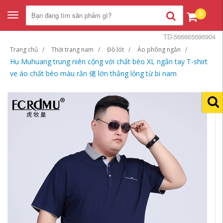
0
Toggle
navigation
TD-566665696904
Trang chủ
Thời trang nam
Đồ lót
Áo phông ngắn
Hu Muhuang trung niên cộng với chất béo XL ngắn tay T-shirt
ve áo chất béo màu rắn 佬 lớn thẳng lỏng từ bi nam