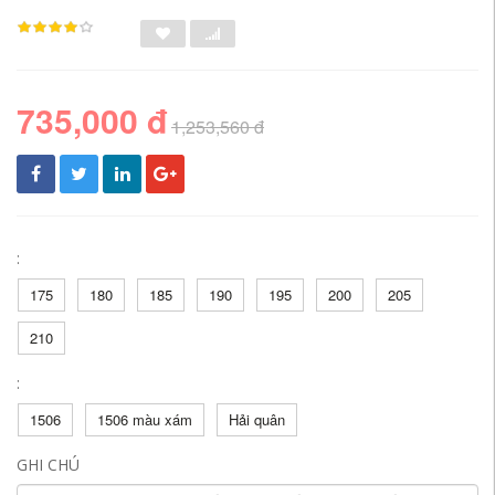
735,000 đ
1,253,560 đ
:
175
180
185
190
195
200
205
210
:
1506
1506 màu xám
Hải quân
GHI CHÚ