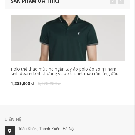
SẢN PHẨM ƯA THÍCH
Polo thể thao mùa hè ngắn tay áo polo áo sơ mi nam
Yo
kinh doanh bình thường ve áo t- shirt màu rắn lỏng đầu
ki
T-
1,259,000 đ
5,079,250 đ
1,
LIÊN HỆ
Triều Khúc, Thanh Xuân, Hà Nội