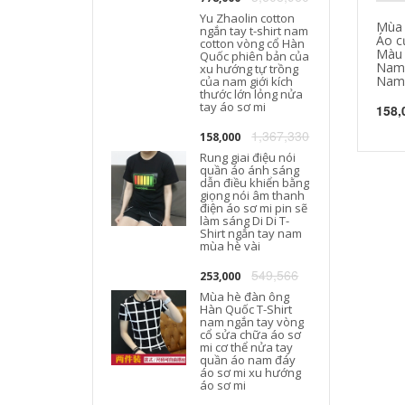
Yu Zhaolin cotton
Mùa 
ngắn tay t-shirt nam
Áo c
cotton vòng cổ Hàn
Màu 
T
Quốc phiên bản của
Nam 
xu hướng tự trồng
Nam 
của nam giới kích
thước lớn lỏng nửa
tay áo sơ mi
158,
1,367,330
158,000
Rung giai điệu nói
quần áo ánh sáng
dẫn điều khiển bằng
giọng nói âm thanh
điện áo sơ mi pin sẽ
làm sáng Di Di T-
Shirt ngắn tay nam
mùa hè vài
549,566
253,000
Mùa hè đàn ông
Hàn Quốc T-Shirt
nam ngắn tay vòng
cổ sửa chữa áo sơ
mi cơ thể nửa tay
quần áo nam đáy
áo sơ mi xu hướng
áo sơ mi