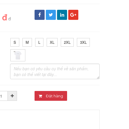
 đ
đ
S
M
L
XL
2XL
3XL
Đặt hàng