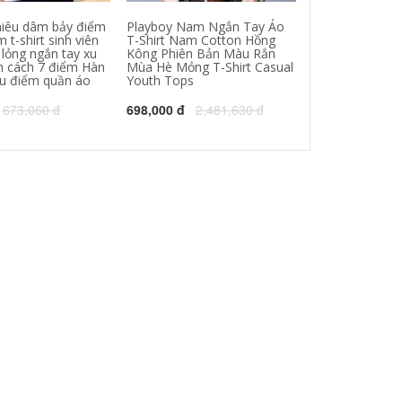
iêu dâm bảy điểm
Playboy Nam Ngắn Tay Áo
Liền mạch băng 
 t-shirt sinh viên
T-Shirt Nam Cotton Hồng
ngắn tay nam 
lỏng ngắn tay xu
Kông Phiên Bản Màu Rắn
siêu mỏng nha
h cách 7 điểm Hàn
Mùa Hè Mỏng T-Shirt Casual
khô sữa lụa vò
u điểm quần áo
Youth Tops
từ bi xu hướng
673,060 đ
698,000 đ
2,481,630 đ
211,000 đ
422