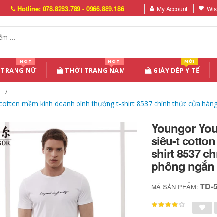
Hotline: 078.8283.789 - 0966.889.186
My Account
Wish
HOT
HOT
MỚI
 TRANG NỮ
THỜI TRANG NAM
GIÀY DÉP Y TẾ
n
otton mềm kinh doanh bình thường t-shirt 8537 chính thức cửa hàng
Youngor You
siêu-t cotto
shirt 8537 c
phông ngắn
TD-
MÃ SẢN PHẨM: