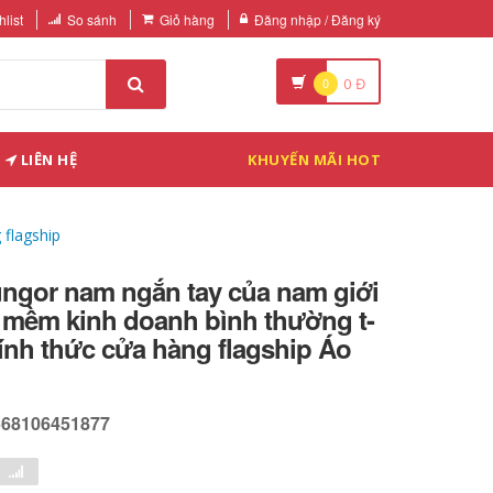
list
So sánh
Giỏ hàng
Đăng nhập / Đăng ký
0
0
Đ
LIÊN HỆ
KHUYẾN MÃI HOT
 flagship
ngor nam ngắn tay của nam giới
n mềm kinh doanh bình thường t-
hính thức cửa hàng flagship Áo
568106451877