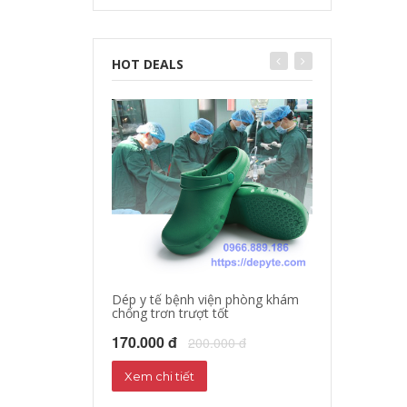
HOT DEALS
Dép y tế bệnh viện phòng khám
chống trơn trượt tốt
Dép sandal y tế
Dép phòng thí 
170.000 đ
200.000 đ
160.000 đ
18
Xem chi tiết
Xem chi tiết