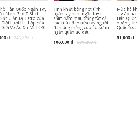
Forever21
t-shirt tùy chỉnh văn
hóa công ty áo sơ
hè Hàn Quốc Ngắn Tay
Tinh khiết bông net tĩnh
Mùa hè kh
mi làm việc quần áo
546,630
302,000
ủa Nam Giới T-Shirt
ngắn tay nam ngắn tay t-
tay áo nam
quảng cáo áo sơ mi
Sắc Giản Dị Tatto của
shirt đẫm máu trắng tất cả
Hàn Quốc 
inh khiết trắng T-
in diy ngắn tay đồng
Giới Lưới Hai Lớp của
các màu đen nửa tay người
hướng tín
Shirt nam giới và
phục đội
Giới Ve Áo Sơ Mi T040
đàn ông mỏng của áo sơ mi
Quốc 6 sá
phụ nữ ngắn tay
màu rắn t-shirt nửa
ngắn quần áo đất
343,130
158,000
tay cotton trống cơ
000 đ
243,363 đ
91,000 đ
sở quảng cáo áo
C9 Cloud9 đội ngũ
106,000 đ
506,260 đ
mùa xuân và mùa
dịch vụ chính thức
hè mùa thu cổ tròn
League Of Legends
e-đội thể thao
cotton ngắn tay tấm
324,780
60,000
vải liệm Jedi T-Shirt
Jiu Mu Wang Nam
nam
Ngắn Tay Áo T-Shirt
2018 Mùa Hè Mới
1,118,000
Thoải Mái Slim
Thanh Niên của
1,367,330
Nam Giới Rắn Màu
Ve Áo Polo áo sơ mi
Mùa hè Ai Meng Te
Jiao 100% lụa ngắn
tay T-Shirt trung
2,021,230
940,000
niên cha kích thước
Nửa tay áo trai tinh
lớn băng lụa nam
khiết màu tinh khiết
màu rắn T-Shirt
trắng Hàn Quốc xu
hướng quần áo T-
2,881,660
510,000
Shirt mùa hè t-shirt
桖 sinh viên hoang
Hồng Kông phong
dã Slim ngắn tay áo
cách văn học xu