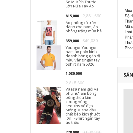
Sơ Mi Kích Thước
Lớn Nửa Tay Áo
Mùa 
2,881,660
Độ d
815,000
Thàn
Áo phông cổ tròn
Mã 
dành cho nam, áo
phông trắng mùa hè
Loại
Phân
640,030
359,000
Thươ
Youngor Youngor
Phon
nam áo polo kinh
doanh bông giản dị
màu vàng ngắn tay
t-shirt nam 5326
1,080,000
SẢN
2,815,600
Vaasa nam giới và
phụ nữ làm bóng
bông thêu kim
cương nóng
sequins vẻ đẹp
Mỏng Dusha đầu
chất béo kích thước
lớn T-Shirt ngắn tay
áo triều
3,608,960
778,000