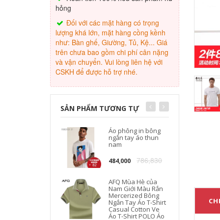
hỏng
Đối với các mặt hàng có trọng
lượng khá lớn, mặt hàng cồng kềnh
như: Bàn ghế, Giường, Tủ, Kệ... Giá
trên chưa bao gồm chi phí cân nặng
và vận chuyển. Vui lòng liên hệ với
CSKH để được hỗ trợ nhé.
SẢN PHẨM TƯƠNG TỰ
Áo phông in bông
ngắn tay áo thun
nam
786,830
484,000
AFQ Mùa Hè của
Nam Giới Màu Rắn
Mercerized Bông
CHI
Ngắn Tay Áo T-Shirt
Casual Cotton Ve
Áo T-Shirt POLO Áo