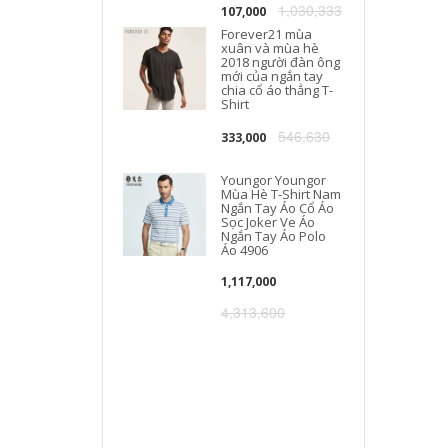
1,030,333
107,000
Forever21 mùa
xuân và mùa hè
2018 người đàn ông
mới của ngắn tay
chia cổ áo thẳng T-
Shirt
546,630
333,000
Youngor Youngor
Mùa Hè T-Shirt Nam
Ngắn Tay Áo Cổ Áo
Sọc Joker Ve Áo
Ngắn Tay Áo Polo
Áo 4906
1,117,000
4,313,600