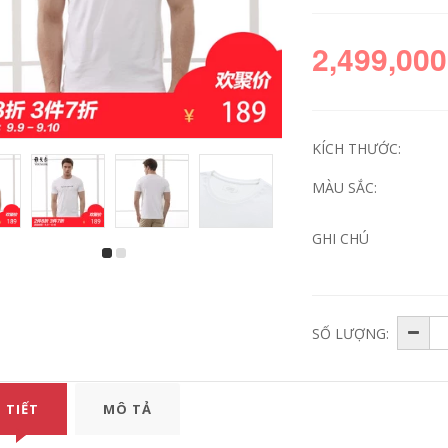
2,499,000
KÍCH THƯỚC:
MÀU SẮC:
GHI CHÚ
Mùa hè sọc ngắn
Người đàn ông
tay áo thun của
trung niên của ngắn
nam giới phù hợp
tay t-shirt vòng cổ
với phiên bản Hàn
phần mùa hè lỏng
Quốc của xu hướng
trung niên nam
SỐ LƯỢNG:
giản dị hoang dã
cotton áo sơ mi cha
đẹp trai áo polo ve
cha nạp
áo bộ quần áo
636,360
246,000
980,330
576,000
 TIẾT
MÔ TẢ
Mark Huafei nam
Áo phông nam có
2018 mùa hè băng